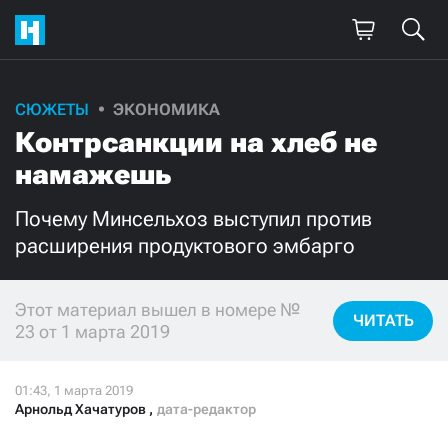
СЮЖЕТЫ
ЭКОНОМИКА
Поддержите
Контрсанкции на хлеб не
нашу работу!
намажешь
Ежемесячно
Разово
Почему Минсельхоз выступил против
расширения продуктового эмбарго
3000
1000
500
300
Этот материал вышел в номере №
ЧИТАТЬ
23 от 1 марта 2019
Арнольд Хачатуров
,
дата-редактор
Нажимая кнопку «Стать соучастником»,
я принимаю
условия
и подтверждаю свое гражданство РФ