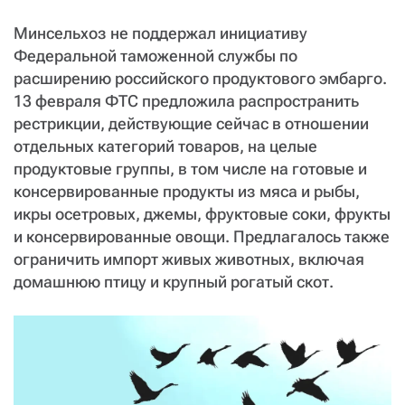
СТАТЬ СОУЧАСТНИКОМ
Минсельхоз не поддержал инициативу
ПОДЕЛИТЬСЯ С ДРУЗЬЯМИ
Федеральной таможенной службы по
Если у вас есть вопросы, пишите
donate@novayagazeta.ru
или
расширению российского продуктового эмбарго.
звоните:
13 февраля ФТС предложила распространить
+7 (929) 612-03-68
рестрикции, действующие сейчас в отношении
отдельных категорий товаров, на целые
продуктовые группы, в том числе на готовые и
консервированные продукты из мяса и рыбы,
икры осетровых, джемы, фруктовые соки, фрукты
и консервированные овощи. Предлагалось также
ограничить импорт живых животных, включая
домашнюю птицу и крупный рогатый скот.