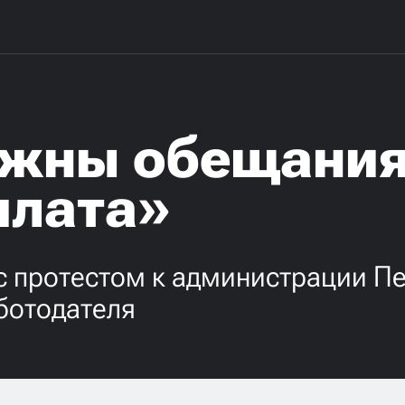
ужны обещания
плата»
 протестом к администрации Пе
ботодателя