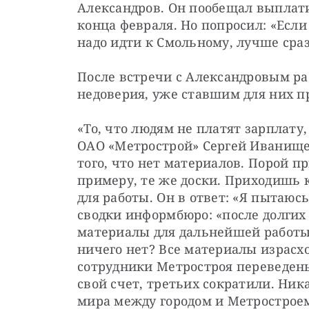
Александров. Он пообещал выплатит
конца февраля. Но попросил: «Если 
надо идти к Смольному, лучше сраз
После встречи с Александровым р
недоверия, уже ставшим для них п
«То, что людям не платят зарплату
ОАО «Метрострой» Сергей Иванищен
того, что нет материалов. Порой пр
примеру, те же доски. Приходишь к
для работы. Он в ответ: «Я пытаюс
сводки информбюро: «после долгих
материалы для дальнейшей работы»
ничего нет? Все материалы израсх
сотрудники Метростроя переведены н
свой счет, третьих сократили. Ника
мира между городом и Метрострое