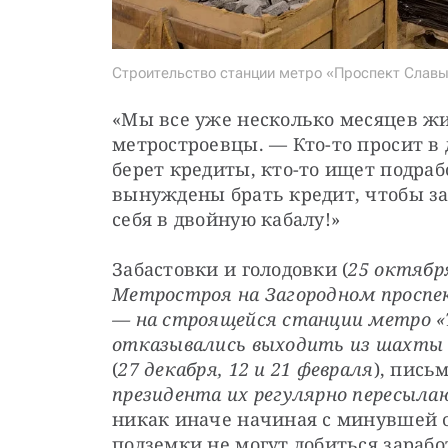
Строительство станции метро «Проспект Славы» (
«Мы все уже несколько месяцев ж
метростроевцы. — Кто-то просит в д
берет кредиты, кто-то ищет подрабо
вынуждены брать кредит, чтобы за
себя в двойную кабалу!»
Забастовки и голодовки (
25 октября
Метростроя на Загородном проспек
— на строящейся станции метро «Т
отказывались выходить из шахты
(
27 декабря, 12 и 21 февраля
), пись
президента их регулярно пересыл
никак иначе начиная с минувшей о
подземки не могут добиться зарабо