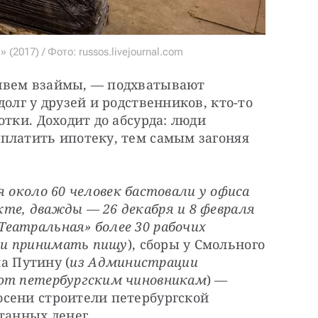
2017) / Фото: russos.livejournal.com
ивем взаймы, — подхватывают 
олг у друзей и родственников, кто-то 
тки. Доходит до абсурда: люди 
платить ипотеку, тем самым загоняя 
 около 60 человек бастовали у офиса 
те, дважды — 26 декабря и 8 февраля 
еатральная» более 30 рабочих 
 и принимать пищу
), сборы у Смольного 
ма Путину (
из Администрации 
ают петербургским чиновникам
) — 
сени строители петербургской 
танных денег.