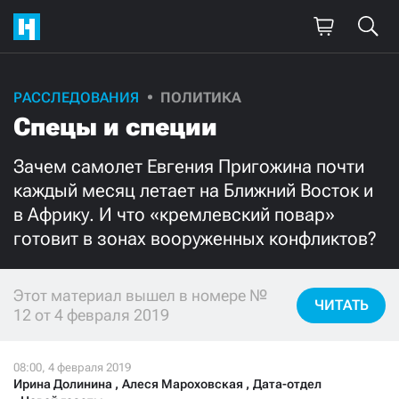
РАССЛЕДОВАНИЯ
ПОЛИТИКА
Поддержите
Спецы и специи
нашу работу!
Зачем самолет Евгения Пригожина почти
Ежемесячно
Разово
каждый месяц летает на Ближний Восток и
в Африку. И что «кремлевский повар»
3000
1000
готовит в зонах вооруженных конфликтов?
500
300
Этот материал вышел в номере №
ЧИТАТЬ
12 от 4 февраля 2019
Нажимая кнопку «Стать соучастником»,
я принимаю
условия
и подтверждаю свое гражданство РФ
Ирина Долинина
,
Алеся Мароховская
,
Дата-отдел