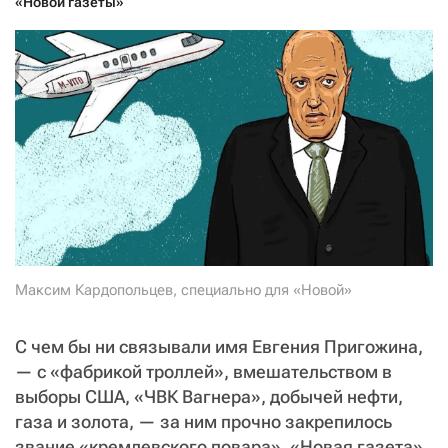
«Новой газеты»
СТАТЬ СОУЧАСТНИКОМ
ПОДЕЛИТЬСЯ С ДРУЗЬЯМИ
Если у вас есть вопросы, пишите
donate@novayagazeta.ru
или
звоните:
+7 (929) 612-03-68
Максим Кардопольцев, специально для «Новой»
С чем бы ни связывали имя Евгения Пригожина,
— с «фабрикой троллей», вмешательством в
выборы США, «ЧВК Вагнера», добычей нефти,
газа и золота, — за ним прочно закрепилось
звание «кремлевского повара». «Новая газета»