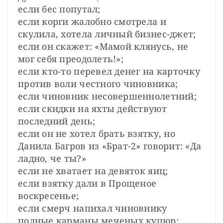
если бес попутал;

если корги жалобно смотрела и 
скулила, хотела личный бизнес-джет;

если он скажет: «Мамой клянусь, не 
мог себя преодолеть!»;

если кто-то перевел денег на карточку 
против воли честного чиновника;

если чиновник несовершеннолетний;

если скидки на яхты действуют 
последний день;

если он не хотел брать взятку, но 
Данила Багров из «Брат-2» говорит: «Да 
ладно, че ты?»

если не хватает на девяток яиц;

если взятку дали в Прощеное 
воскресенье;

если смерч напихал чиновнику 
полные карманы меченых купюр;
