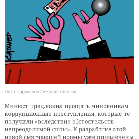
СТАТЬ СОУЧАСТНИКОМ
ПОДЕЛИТЬСЯ С ДРУЗЬЯМИ
Если у вас есть вопросы, пишите
donate@novayagazeta.ru
или
звоните:
+7 (929) 612-03-68
Петр Саруханов / «Новая газета»
Минюст предложил прощать чиновникам 
коррупционные преступления, которые те 
получили «вследствие обстоятельств 
непреодолимой силы». К разработке этой 
новой смягчающей нормы уже привлечены 