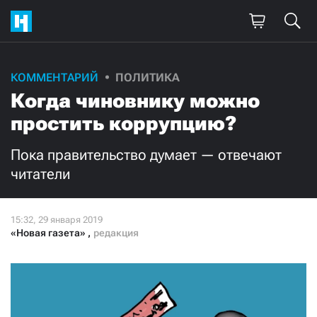
КОММЕНТАРИЙ
ПОЛИТИКА
Поддержите
Когда чиновнику можно
нашу работу!
простить коррупцию?
Ежемесячно
Разово
Пока правительство думает — отвечают
читатели
3000
1000
500
300
«Новая газета»
,
редакция
Нажимая кнопку «Стать соучастником»,
я принимаю
условия
и подтверждаю свое гражданство РФ