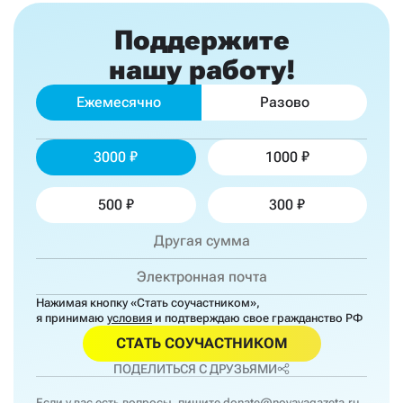
Поддержите
нашу работу!
Ежемесячно
Разово
3000
1000
500
300
Нажимая кнопку «Стать соучастником»,
я принимаю
условия
и подтверждаю свое гражданство РФ
СТАТЬ СОУЧАСТНИКОМ
ПОДЕЛИТЬСЯ С ДРУЗЬЯМИ
Если у вас есть вопросы, пишите
donate@novayagazeta.ru