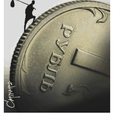
СТАТЬ СОУЧАСТНИКОМ
ПОДЕЛИТЬСЯ С ДРУЗЬЯМИ
Если у вас есть вопросы, пишите
donate@novayagazeta.ru
или
звоните:
+7 (929) 612-03-68