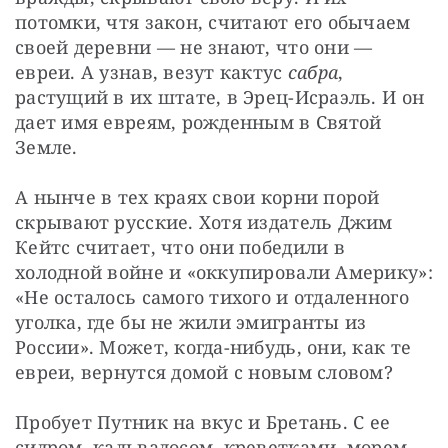
потомки, чтя закон, считают его обычаем 
своей деревни — не знают, что они — 
евреи. А узнав, везут кактус 
сабра
, 
растущий в их штате, в Эрец-Исраэль. И он 
дает имя евреям, рожденным в Святой 
Земле.
А нынче в тех краях свои корни порой 
скрывают русские. Хотя издатель Джим 
Кейтс считает, что они победили в 
холодной войне и «оккупировали Америку»: 
«Не осталось самого тихого и отдаленного 
уголка, где бы не жили эмигранты из 
России». Может, когда-нибудь, они, как те 
евреи, вернутся домой с новым словом?
Пробует Путник на вкус и Бретань. С ее 
сидром, кальвадосом, креветками, морем, 