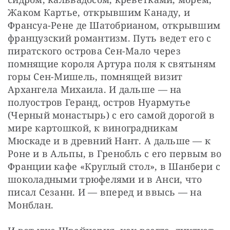
Жаком Картье, открывшим Канаду, и 
Франсуа-Рене де Шатобрианом, открывшим 
французский романтизм. Путь ведет его с 
пиратского острова Сен-Мало через 
помнящие короля Артура поля к святыням 
горы Сен-Мишель, помнящей визит 
Архангела Михаила. И дальше — на 
полуостров Геранд, остров Нуармутье 
(Черный монастырь) с его самой дорогой в 
мире картошкой, к виноградникам 
Мюскаде и в древний Нант. А дальше — к 
Роне и в Альпы, в Гренобль с его первым во 
Франции кафе «Круглый стол», в Шанбери с 
шоколадными трюфелями и в Анси, что 
писал Сезанн. И — вперед и ввысь — на 
Монблан.