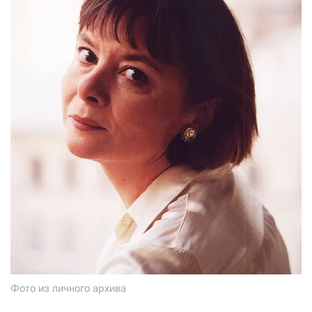
СТАТЬ СОУЧАСТНИКОМ
ПОДЕЛИТЬСЯ С ДРУЗЬЯМИ
Если у вас есть вопросы, пишите
donate@novayagazeta.ru
или
звоните:
+7 (929) 612-03-68
Фото из личного архива