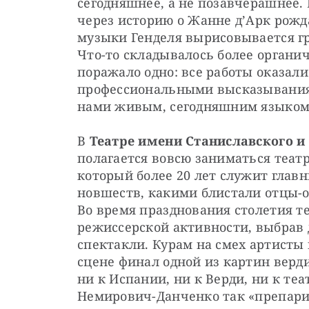
сегодняшнее, а не позавчерашнее.
через историю о Жанне д’Арк рожда
музыки Генделя вырисовывается г
Что-то складывалось более органичн
поражало одно: все работы оказали
профессиональными высказываниям
нами живым, сегодняшним языком
В 
Театре имени Станиславского 
полагается вовсю заниматься театр
который более 20 лет служит главн
новшеств, какими блистали отцы-ос
Во время празднования столетия те
режиссерской активности, выбрав д
спектакли. Курам на смех артисты
сцене финал одной из картин верди
ни к Испании, ни к Верди, ни к теа
Немирович-Данченко так «препариро