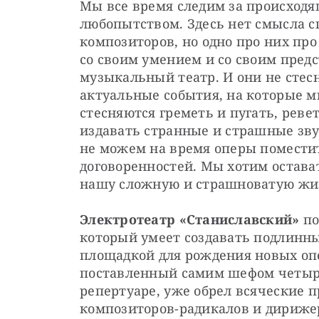
Мы все время следим за происходя
любопытством. Здесь нет смысла с
композиторов, но одно про них про
со своим умением и со своим предст
музыкальный театр. И они не стесн
актуальные события, на которые м
стесняются греметь и пугать, реве
издавать странные и страшные зву
не можем на время оперы поместит
договоренностей. Мы хотим остава
нашу сложную и страшноватую жи
Электротеатр «Станиславский»
 п
который умеет создавать подлинны
площадкой для рождения новых опе
поставленный самим шефом четыре
репертуаре, уже обрел всяческие п
композиторов-радикалов и дириже