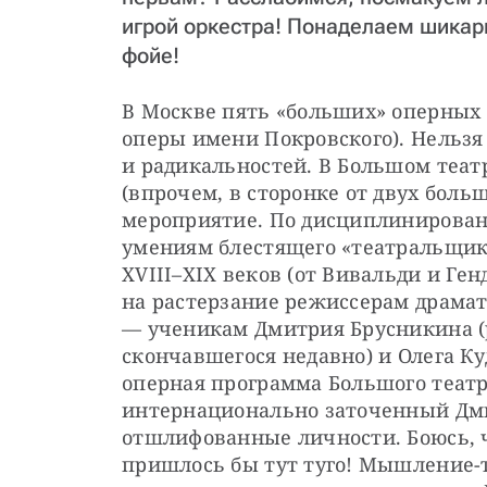
игрой оркестра! Понаделаем шикар
фойе!
В Москве пять «больших» оперных 
оперы имени Покровского). Нельзя 
и радикальностей. В Большом театр
(впрочем, в сторонке от двух боль
мероприятие. По дисциплинированн
умениям блестящего «театральщика
XVIII–XIX веков (от Вивальди и Генд
на растерзание режиссерам драмати
— ученикам Дмитрия Брусникина (р
скончавшегося недавно) и Олега К
оперная программа Большого театр
интернационально заточенный Дми
отшлифованные личности. Боюсь, ч
пришлось бы тут туго! Мышление-то