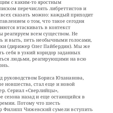
щим с каким-то яростным 
писком перечислять либреттистов и 
 всех сказать можно: каждый приходит 
авлением о том, что такое сегодня 
яются втаскивать в контекст 
ы реагируем всем существом. Не 
ть и выть, петь необычными голосами, 
ки (дирижер Олег Пайбердин). Мы же 
ь себя в узкий коридор заданных 
ться людьми, реагирующими на всю 
знь.
од руководством Бориса Юхананова, 
е новшества, стал еще и новой 
р. Сериал «Сверлийцы», 
 сезона назад и еще остающийся в 
ремии. Потому что шесть 
р Филипп Чижевский сумели вступить 