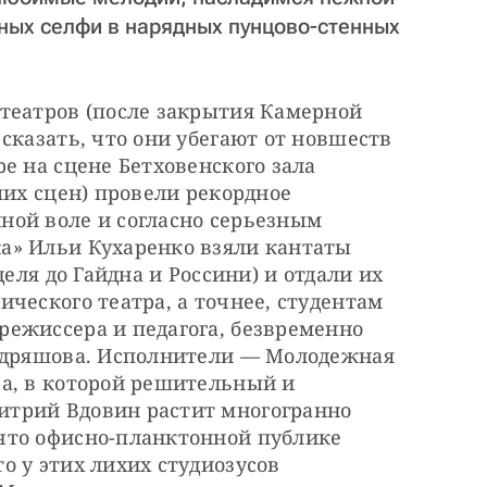
ных селфи в нарядных пунцово-стенных
театров (после закрытия Камерной 
сказать, что они убегают от новшеств 
е на сцене Бетховенского зала 
ших сцен) провели рекордное 
ой воле и согласно серьезным 
» Ильи Кухаренко взяли кантаты 
еля до Гайдна и Россини) и отдали их 
ческого театра, а точнее, студентам 
ежиссера и педагога, безвременно 
удряшова. Исполнители — Молодежная 
а, в которой решительный и 
трий Вдовин растит многогранно 
то офисно-планктонной публике 
 у этих лихих студиозусов 