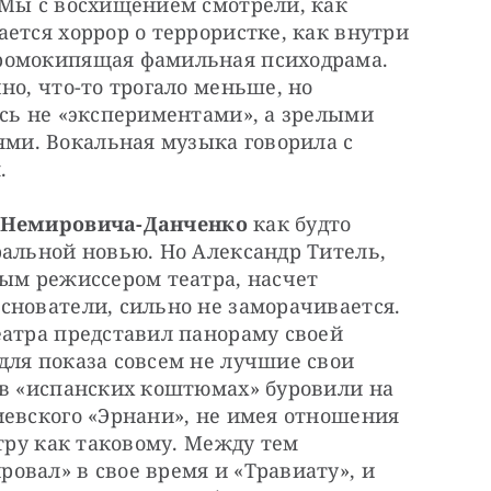
 Мы с восхищением смотрели, как 
ется хоррор о террористке, как внутри 
ромокипящая фамильная психодрама. 
о, что-то трогало меньше, но 
сь не «экспериментами», а зрелыми 
и. Вокальная музыка говорила с 
.
и Немировича-Данченко
 как будто 
альной новью. Но Александр Титель, 
ым режиссером театра, насчет 
нователи, сильно не заморачивается. 
атра представил панораму своей 
ля показа совсем не лучшие свои 
 в «испанских коштюмах» буровили на 
евского «Эрнани», не имея отношения 
тру как таковому. Между тем 
вал» в свое время и «Травиату», и 