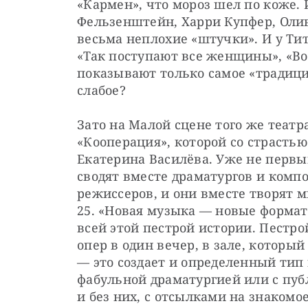
«Кармен», что мороз шел по коже. 
Фельзенштейн, Харри Купфер, Оливь
весьма неплохие «штучки». И у Тите
«Так поступают все женщины», «Во
показывают только самое «традицио
слабое?
Зато на Малой сцене того же теат­
«Кооперация», которой со страстью
Екатерина Василёва. Уже не первый
сводят вместе драматургов и компо
режиссеров, и они вместе творят 
25. «Новая музыка — новые форматы
всей этой пестрой истории. Пестро
опер в один вечер, в зале, который
— это создает и определенный тип 
фабульной драматургией или с пуб
и без них, с отсылками на знакомое