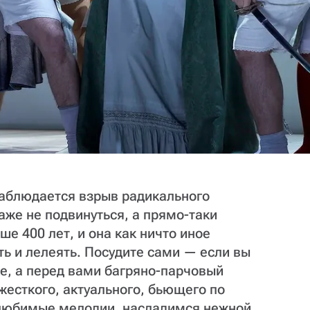
наблюдается взрыв радикального
аже не подвинуться, а прямо-таки
ше 400 лет, и она как ничто иное
ь и лелеять. Посудите сами — если вы
е, а перед вами багряно-парчовый
 жесткого, актуального, бьющего по
любимые мелодии, насладимся нежной