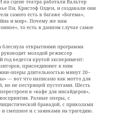
И на сцене театра работали Вальтер 
е Пи, Кристоф Олден, и создавали они 
ля самого есть в багаже «Богема», 
йна и мир». Почему же нам 
нное», то есть в данном случае самое 
ра блеснула открытиями программа 
 руководит молодой режиссер 
 год ведется крутой эксперимент: 
зиторов, присоединяют к ним 
мини-оперы длительностью минут 20–
» — вот что написано как мотто для 
й, но не пестрящей пустотами. Шесть 
 перестроен в «кафе для инсайдеров», 
восприятия. Разные оперы, с 
лицистической бравадой, с приколами 
 и смешное и с заявками на трагедию. 