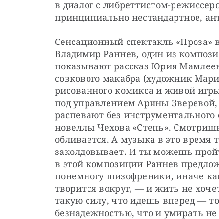
в диалог с либреттистом-режиссеро
принципиально нестандартное, ан
Сенсационный спектакль «Проза» в 
Владимир Раннев, один из компози
показывают рассказ Юрия Мамлеев
совкового макабра (художник Марин
рисованного комикса и живой игры
под управлением Арины Зверевой, 
распевают без инструментального 
новеллы Чехова «Степь». Смотришь
обливается. А музыка в это время те
заколдовывает. И ты можешь пройти
в этой композиции Раннев предло
понемногу шизофреники, иначе ка
творится вокруг, — и жить не хочет
такую силу, что идешь вперед — то 
безнадежностью, что и умирать не 