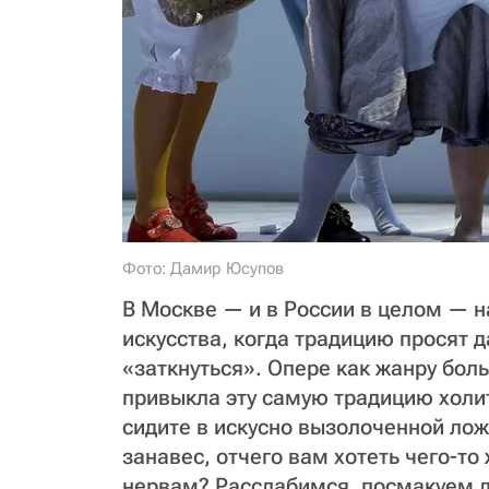
Фото: Дамир Юсупов
В Москве — и в России в целом — 
искусства, когда традицию просят д
«заткнуться». Опере как жанру боль
привыкла эту самую традицию холит
сидите в искусно вызолоченной лож
занавес, отчего вам хотеть чего-то
нервам? Расслабимся, посмакуем 