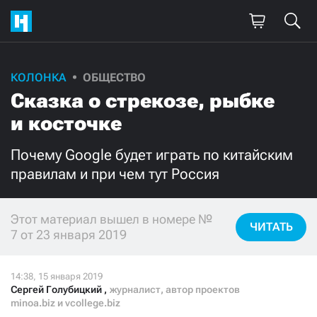
КОЛОНКА
ОБЩЕСТВО
Поддержите
Сказка о стрекозе, рыбке
нашу работу!
и косточке
Ежемесячно
Разово
Почему Google будет играть по китайским
правилам и при чем тут Россия
3000
1000
500
300
Этот материал вышел в номере №
ЧИТАТЬ
7 от 23 января 2019
Сергей Голубицкий
,
журналист, автор проектов
Нажимая кнопку «Стать соучастником»,
minoa.biz и vcollege.biz
я принимаю
условия
и подтверждаю свое гражданство РФ