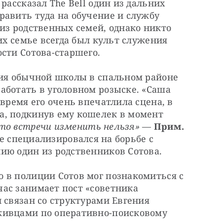
рассказал The Bell один из дальних 
авить туда на обучение и службу 
из родственных семей, однако никто 
их семье всегда был культ служения 
сти Сотова-старшего.
ния обычной школы в спальном районе 
ботать в уголовном розыске. «Саша 
время его очень впечатлила сцена, в 
, подкинув ему кошелек в момент 
то встречи изменить нельзя»
 — 
Прим. 
же специализировался на борьбе с 
ию один из родственников Сотова.
 в полиции Сотов мог познакомиться с 
ас занимает пост «советника 
 связан со структурами Евгения 
живцами по оперативно-поисковому 