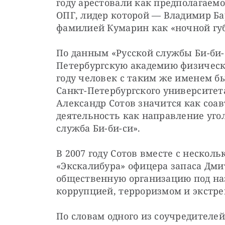
году арестовали как предполагаемо
ОПГ, лидер которой — Владимир Ба
фамилией Кумарин как «ночной губ
По данным «Русской службы Би-би-с
Петербургскую академию физическо
году человек с таким же именем бы
Санкт-Петербургского университета
Александр Сотов значится как соа
деятельность как направление уго
служба Би-би-си».
В 2007 году Сотов вместе с нескол
«Экскалибура» офицера запаса Дмит
общественную организацию под наз
коррупцией, терроризмом и экстре
По словам одного из соучредителей