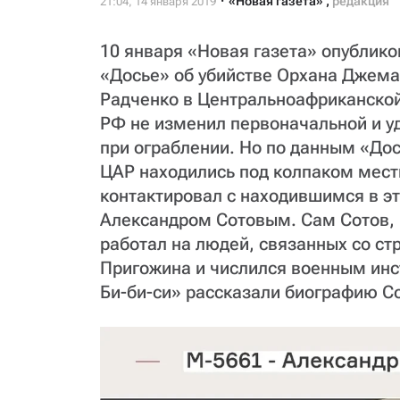
«Новая газета»
,
редакция
10 января «Новая газета» опублик
«Досье» об убийстве Орхана Джема
Радченко в Центральноафриканской
РФ не изменил первоначальной и у
при ограблении. Но по данным «Дос
ЦАР находились под колпаком мест
контактировал с находившимся в э
Александром Сотовым. Сам Сотов, 
работал на людей, связанных со ст
Пригожина и числился военным инст
Би-би-си» рассказали биографию С