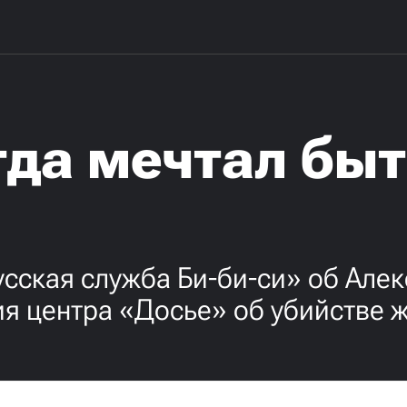
гда мечтал быт
Русская служба Би-би-си» об Ал
я центра «Досье» об убийстве 