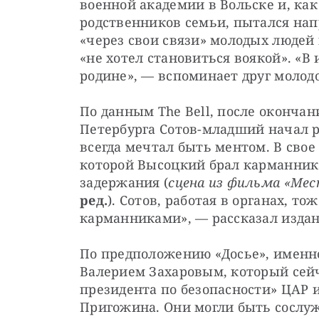
военной академии в Вольске и, как 
родственников семьи, пытался напр
«через свои связи» молодых людей 
«не хотел становиться воякой». «В 
родине», — вспоминает друг молодо
По данным The Bell, после оконча
Петербурга Сотов-младший начал ра
всегда мечтал быть ментом. В свое 
которой Высоцкий брал карманника
задержания (
сцена из фильма «Мес
ред.
). Сотов, работая в органах, то
карманниками», — рассказал издан
По предположению «Досье», именно
Валерием Захаровым, который сейч
президента по безопасности» ЦАР и
Пригожина. Они могли быть сослу