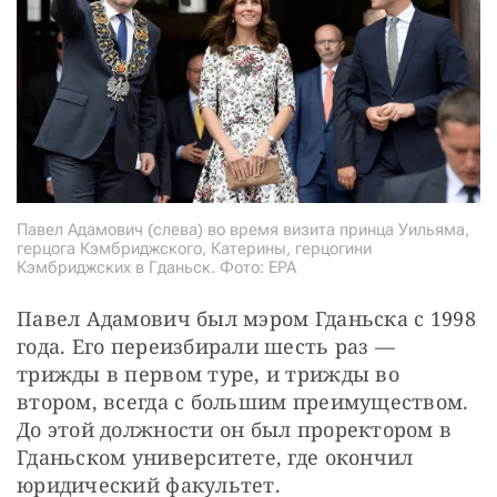
Павел Адамович (слева) во время визита принца Уильяма,
герцога Кэмбриджского, Катерины, герцогини
Кэмбриджских в Гданьск. Фото: EPA
Павел Адамович был мэром Гданьска с 1998 
года. Его переизбирали шесть раз — 
трижды в первом туре, и трижды во 
втором, всегда с большим преимуществом. 
До этой должности он был проректором в 
Гданьском университете, где окончил 
юридический факультет.