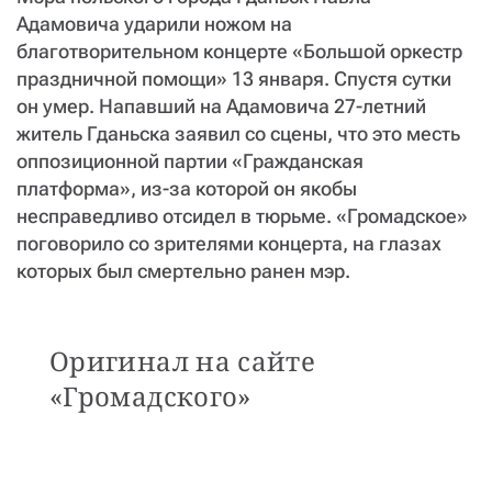
СТАТЬ СОУЧАСТНИКОМ
Адамовича ударили ножом на
ПОДЕЛИТЬСЯ С ДРУЗЬЯМИ
благотворительном концерте «Большой оркестр
праздничной помощи» 13 января. Спустя сутки
Если у вас есть вопросы, пишите
donate@novayagazeta.ru
или
звоните:
он умер. Напавший на Адамовича 27-летний
+7 (929) 612-03-68
житель Гданьска заявил со сцены, что это месть
оппозиционной партии «Гражданская
платформа», из-за которой он якобы
несправедливо отсидел в тюрьме. «Громадское»
поговорило со зрителями концерта, на глазах
которых был смертельно ранен мэр.
Оригинал на сайте
«Громадского»