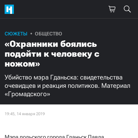
СЮЖЕТЫ
ОБЩЕСТВО
Поддержите
«Охранники боялись
нашу работу!
подойти к человеку с
Ежемесячно
Разово
ножом»
Убийство мэра Гданьска: свидетельства
3000
1000
очевидцев и реакция политиков. Материал
«Громадского»
500
300
Нажимая кнопку «Стать соучастником»,
я принимаю
условия
и подтверждаю свое гражданство РФ
Мэра польского города Гданьск Павла