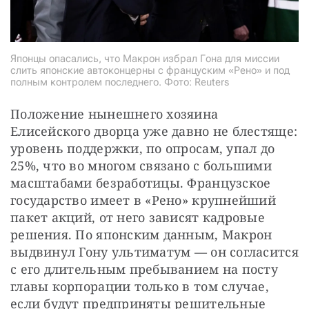
Японцы опасались, что Макрон избрал Гона для миссии
слить японские автоконцерны с француским «Рено» и под
полным контролем последнего. Фото: Reuters
Положение нынешнего хозяина 
Елисейского дворца уже давно не блестяще: 
уровень поддержки, по опросам, упал до 
25%, что во многом связано с большими 
масштабами безработицы. Французское 
государство имеет в «Рено» крупнейший 
пакет акций, от него зависят кадровые 
решения. По японским данным, Макрон 
выдвинул Гону ультиматум — он согласится 
с его длительным пребыванием на посту 
главы корпорации только в том случае, 
если будут предприняты решительные 