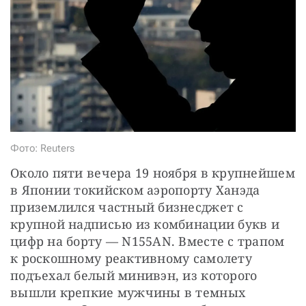
СТАТЬ СОУЧАСТНИКОМ
ПОДЕЛИТЬСЯ С ДРУЗЬЯМИ
Если у вас есть вопросы, пишите
donate@novayagazeta.ru
или
звоните:
+7 (929) 612-03-68
Фото: Reuters
Около пяти вечера 19 ноября в крупнейшем 
в Японии токийском аэропорту Ханэда 
приземлился частный бизнесджет с 
крупной надписью из комбинации букв и 
цифр на борту — N155AN. Вместе с трапом 
к роскошному реактивному самолету 
подъехал белый минивэн, из которого 
вышли крепкие мужчины в темных 