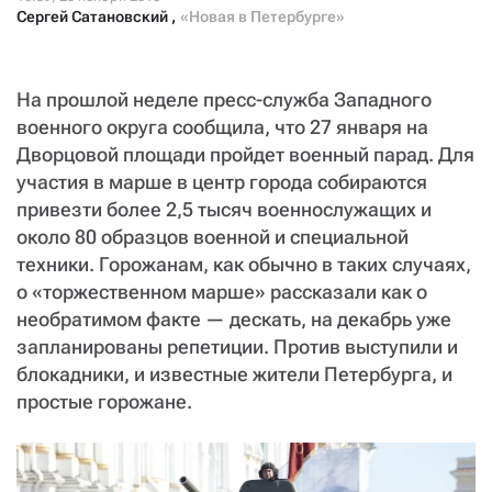
СТАТЬ СОУЧАСТНИКОМ
Сергей Сатановский
,
«Новая в Петербурге»
ПОДЕЛИТЬСЯ С ДРУЗЬЯМИ
Если у вас есть вопросы, пишите
donate@novayagazeta.ru
или
На прошлой неделе пресс-служба Западного
звоните:
+7 (929) 612-03-68
военного округа сообщила, что 27 января на
Дворцовой площади пройдет военный парад. Для
участия в марше в центр города собираются
привезти более 2,5 тысяч военнослужащих и
около 80 образцов военной и специальной
техники. Горожанам, как обычно в таких случаях,
о «торжественном марше» рассказали как о
необратимом факте — дескать, на декабрь уже
запланированы репетиции. Против выступили и
блокадники, и известные жители Петербурга, и
простые горожане.