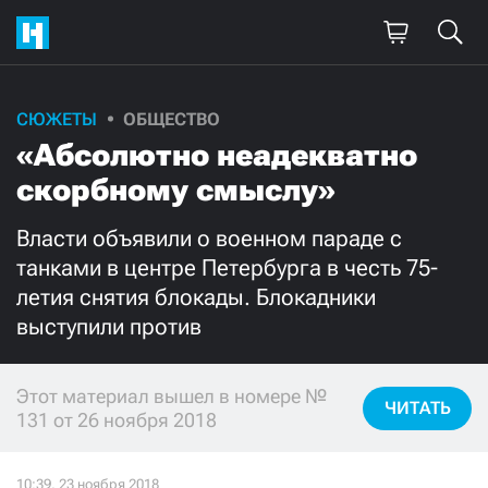
СЮЖЕТЫ
ОБЩЕСТВО
Поддержите
«Абсолютно неадекватно
нашу работу!
скорбному смыслу»
Ежемесячно
Разово
Власти объявили о военном параде с
танками в центре Петербурга в честь 75-
3000
1000
летия снятия блокады. Блокадники
выступили против
500
300
Этот материал вышел в номере №
ЧИТАТЬ
131 от 26 ноября 2018
Нажимая кнопку «Стать соучастником»,
я принимаю
условия
и подтверждаю свое гражданство РФ