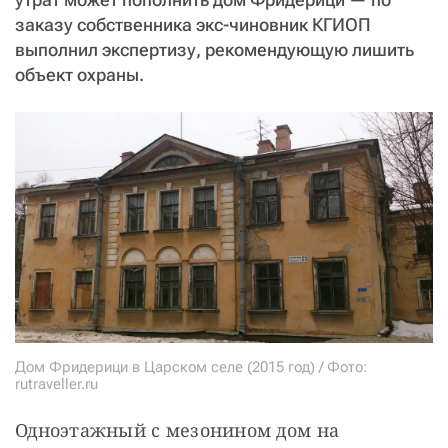
СТАТЬ СОУЧАСТНИКОМ
заказу собственника экс-чиновник КГИОП
ПОДЕЛИТЬСЯ С ДРУЗЬЯМИ
выполнил экспертизу, рекомендующую лишить
объект охраны.
Если у вас есть вопросы, пишите
donate@novayagazeta.ru
или
звоните:
+7 (929) 612-03-68
Дом Фридерици в Царском селе (2015 год) / Фото:
rutraveller.ru
Одноэтажный с мезонином дом на 