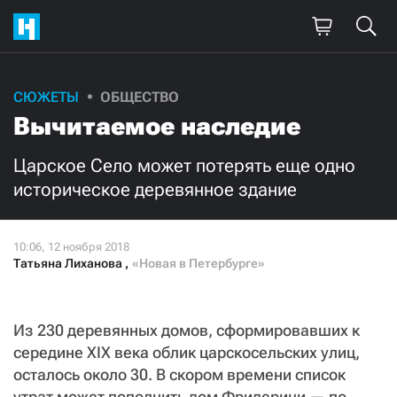
СЮЖЕТЫ
ОБЩЕСТВО
Поддержите
Вычитаемое наследие
нашу работу!
Царское Село может потерять еще одно
Ежемесячно
Разово
историческое деревянное здание
3000
1000
Татьяна Лиханова
,
«Новая в Петербурге»
500
300
Из 230 деревянных домов, сформировавших к
середине XIX века облик царскосельских улиц,
Нажимая кнопку «Стать соучастником»,
осталось около 30. В скором времени список
я принимаю
условия
и подтверждаю свое гражданство РФ
утрат может пополнить дом Фридерици — по