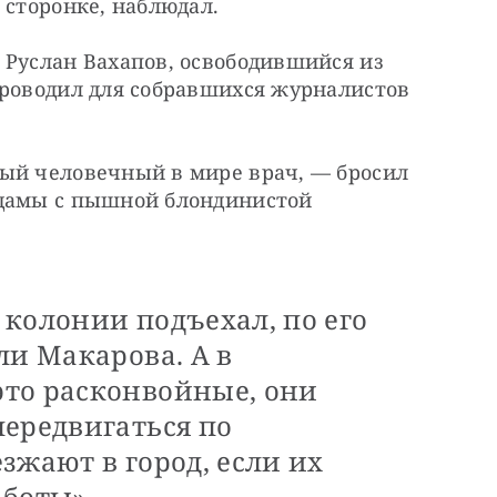
 сторонке, наблюдал.
Руслан Вахапов, освободившийся из 
проводил для собравшихся журналистов 
ый человечный в мире врач, — бросил 
дамы с пышной блондинистой 
колонии подъехал, по его
ли Макарова. А в
то расконвойные, они
передвигаться по
зжают в город, если их
аботы».