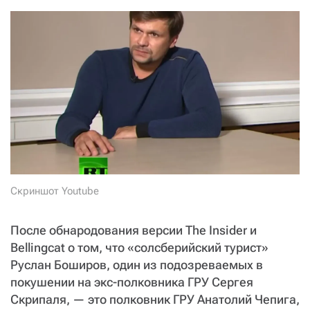
СТАТЬ СОУЧАСТНИКОМ
ПОДЕЛИТЬСЯ С ДРУЗЬЯМИ
Если у вас есть вопросы, пишите
donate@novayagazeta.ru
или
звоните:
+7 (929) 612-03-68
Скриншот Youtube
После обнародования версии The Insider и
Bellingcat о том, что «солсберийский турист»
Руслан Боширов, один из подозреваемых в
покушении на экс-полковника ГРУ Сергея
Скрипаля, — это полковник ГРУ Анатолий Чепига,