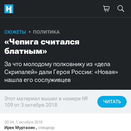
СЮЖЕТЫ
ПОЛИТИКА
Поддержите
«Чепига считался
нашу работу!
блатным»
Ежемесячно
Разово
За что молодому полковнику из «дела
Скрипалей» дали Героя России: «Новая»
3000
1000
нашла его сослуживцев
500
300
Этот материал вышел в номере №
ЧИТАТЬ
109 от 3 октября 2018
Нажимая кнопку «Стать соучастником»,
я принимаю
условия
и подтверждаю свое гражданство РФ
Ирек Муртазин
,
спецкор