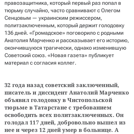
правозащитника, который первый раз попал в
СТАТЬ СОУЧАСТНИКОМ
тюрьму случайно, часто сравнивают с Олегом
ПОДЕЛИТЬСЯ С ДРУЗЬЯМИ
Сенцовым — украинским режиссером,
Если у вас есть вопросы, пишите
donate@novayagazeta.ru
или
политзаключенным, который держит голодовку
звоните:
136 дней. «Громадское» поговорило с родными
+7 (929) 612-03-68
Анатолия Марченко и рассказывает его историю,
окончившуюся трагически, однако изменившую
Советский союз. «Новая газета» публикует
материал с согласия коллег.
32 года назад советский заключенный, 
писатель и диссидент Анатолий Марченко 
объявил голодовку в Чистопольской 
тюрьме в Татарстане с требованием 
освободить всех политзаключенных. Он 
голодал 117 дней, добровольно вышел из 
нее и через 12 дней умер в больнице. А 