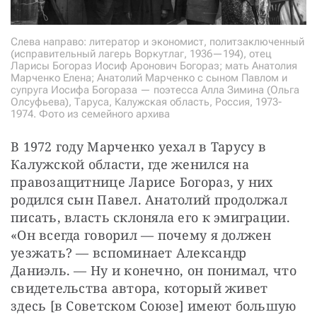
Слева направо: литератор и экономист, политзаключенный
(исправительный лагерь Воркутлаг, 1936—194), отец
Ларисы Богораз Иосиф Аронович Богораз; мать Анатолия
Марченко Елена; Анатолий Марченко с сыном Павлом и
супруга Иосифа Богораза — поэтесса Алла Зимина (Ольга
Олсуфьева), Таруса, Калужская область, Россия, 1973-
1974. Фото из семейного архива
В 1972 году Марченко уехал в Тарусу в 
Калужской области, где женился на 
правозащитнице Ларисе Богораз, у них 
родился сын Павел. Анатолий продолжал 
писать, власть склоняла его к эмиграции. 
«Он всегда говорил — почему я должен 
уезжать? — вспоминает Александр 
Даниэль. — Ну и конечно, он понимал, что 
свидетельства автора, который живет 
здесь [в Советском Союзе] имеют большую 