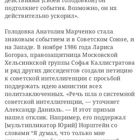
действиями [своей голодовкой] он 
подтолкнет события. Возможно, он их 
действительно ускорил».
Голодовка Анатолия Марченко стала 
знаковым событием и в Советском Союзе, и 
на Западе. В ноябре 1986 года Лариса 
Богораз, правозащитница Московской 
Хельсинкской группы Софья Каллистратова 
и ряд других диссидентов создали петицию 
к советской интеллигенции с просьбой 
поддержать идею амнистии всех 
политзаключенных. «Речь шла о системной 
советской интеллигенции, — уточняет 
Александр Даниэль. — И этот призыв 
нашел отклик. Например, его поддержал 
[мультипликатор Юрий] Норштейн со 
словами “Я думал, что только мне 