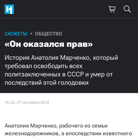
СЮЖЕТЫ
ОБЩЕСТВО
Поддержите
«Он оказался прав»
нашу работу!
История Анатолия Марченко, который
Ежемесячно
Разово
требовал освободить всех
политзаключенных в СССР и умер от
3000
1000
последствий этой голодовки
500
300
Анатолия Марченко, рабочего из семьи
Нажимая кнопку «Стать соучастником»,
железнодорожников, а впоследствии известного
я принимаю
условия
и подтверждаю свое гражданство РФ