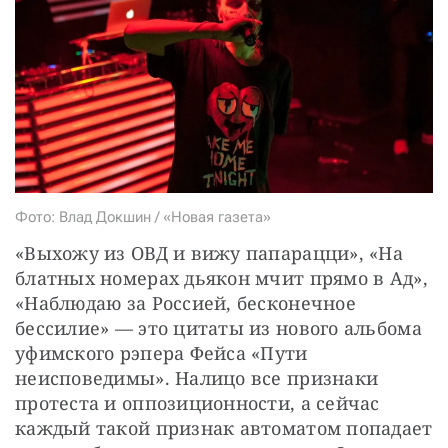
СТАТЬ СОУЧАСТНИКОМ
ПОДЕЛИТЬСЯ С ДРУЗЬЯМИ
Если у вас есть вопросы, пишите
donate@novayagazeta.ru
или
звоните:
+7 (929) 612-03-68
Фото: Влад Докшин / «Новая газета»
«Выхожу из ОВД и вижу папарацци», «На 
блатных номерах дьякон мчит прямо в Ад», 
«Наблюдаю за Россией, бесконечное 
бессилие» — это цитаты из нового альбома 
уфимского рэпера Фейса «Пути 
неисповедимы». Налицо все признаки 
протеста и оппозиционности, а сейчас 
каждый такой признак автоматом попадает 