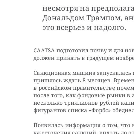
несмотря на предполаг
Дональдом Трампом, а
это всерьез и надолго.
CAATSA подготовил почву и для нов
должен принять в грядущем ноябре
Санкционная машина запускалась п
пришлось ждать 8 месяцев. Времени
в российском правительстве почем
после того, как фондовые рынки в 
несколько триллионов рублей капит
фигурантов списка «Форбс» обедне
Появилась информация о том, что 
ужесточения санкций, вплоть до о