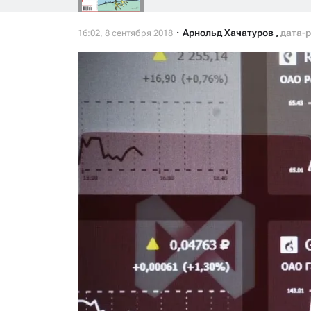
Арнольд Хачатуров
,
дата-