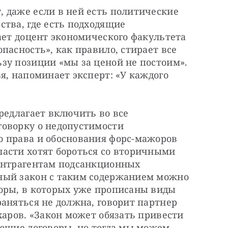
 даже если в ней есть политические 
тва, где есть подходящие 
ает доцент экономического факультета 
пасность», как правило, стирает все 
зу позиции «мы за ценой не постоим». 
я, напоминает эксперт: «У каждого 
редлагает включить во все 
оворку о недопустимости 
 права и обоснования форс-мажоров 
асти хотят бороться со вторичными 
онтрагентам подсанкционных 
ный закон с таким содержанием можно 
оры, в которых уже прописаны виды 
аняться не должна, говорит партнер 
харов. «Закон может обязать привести 
ющие договоры, но тогда мы можем 