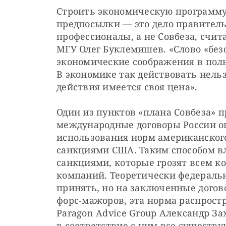
Строить экономическую программу,
предпосылки — это дело правительс
профессионалы, а не Совбеза, счит
МГУ Олег Буклемишев. «Слово «безо
экономические соображения в поль
В экономике так действовать нельз
действия имеется своя цена».
Один из пунктов «плана Совбеза» п
международные договоры России ог
использования норм американского
санкциями США. Таким способом вл
санкциями, которые грозят всем к
компаний. Теоретически федераль
принять, но на заключенные догов
форс-мажоров, эта норма распростр
Paragon Advice Group Александр За
в соответствие с ним все существу