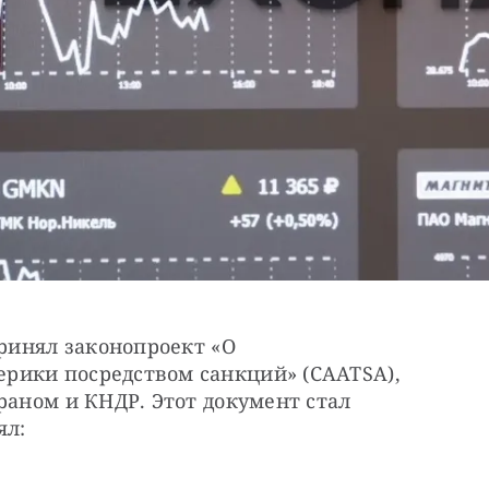
ринял законопроект «О 
ики посредством санкций» (CAATSA), 
раном и КНДР. Этот документ стал 
ял: