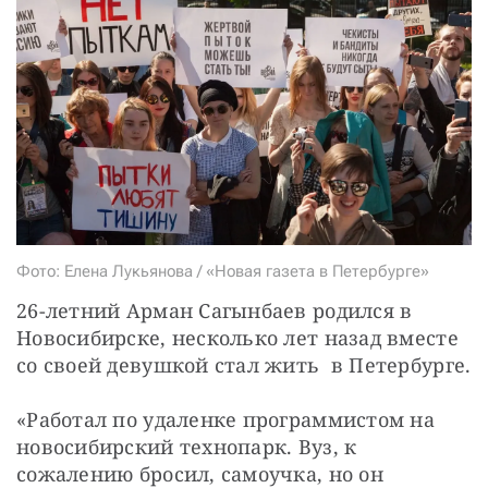
СТАТЬ СОУЧАСТНИКОМ
ПОДЕЛИТЬСЯ С ДРУЗЬЯМИ
Если у вас есть вопросы, пишите
donate@novayagazeta.ru
или
звоните:
+7 (929) 612-03-68
Фото: Елена Лукьянова / «Новая газета в Петербурге»
26-летний Арман Сагынбаев родился в 
Новосибирске, несколько лет назад вместе 
со своей девушкой стал жить  в Петербурге.
«Работал по удаленке программистом на 
новосибирский технопарк. Вуз, к 
сожалению бросил, самоучка, но он  