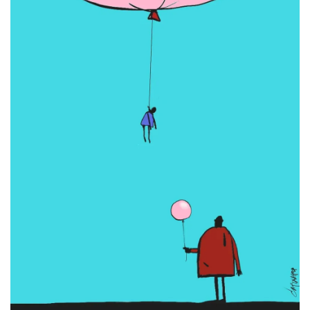
СТАТЬ СОУЧАСТНИКОМ
ПОДЕЛИТЬСЯ С ДРУЗЬЯМИ
Если у вас есть вопросы, пишите
donate@novayagazeta.ru
или
звоните:
+7 (929) 612-03-68