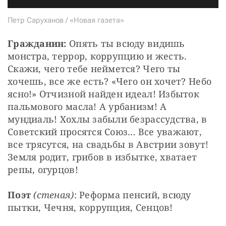
Петр Саруханов / «Новая газета»
Гражданин:
 Опять ты всюду видишь 
монстра, террор, коррупцию и жесть. 
Скажи, чего тебе неймется? Чего ты 
хочешь, все же есть? «Чего он хочет? Небо 
ясно!» Отчизной найден идеал! Избыток 
пальмового масла! А урбанизм! А 
мундиаль! Хохлы забыли безрассудства, в 
Советский просятся Союз… Все уважают, 
все трясутся, на свадьбы в Австрии зовут! 
Земля родит, грибов в избытке, хватает 
репы, огурцов!
Поэт
(стеная)
: Реформа пенсий, всюду 
пытки, Чечня, коррупция, Сенцов!