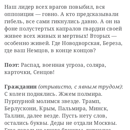
Наш лидер всех врагов повыбил, вся 
оппозиция — говно. А кто предсказывали 
гибель, все сами гикнулись давно. А он на 
фоне полустертых капралов гвардии своей 
живее всех живых и мертвых! Вторых — 
особенно живей. Где Новодворская, Береза, 
где ваш Немцов, в конце концов?
Поэт:
 Распад, военная угроза, соляра, 
карточки, Сенцов!
Гражданин
(отрывисто, с явным трудом)
: 
С колен поднялись. Жжем полмира. 
Пурпурной молимся звезде. Трамп, 
Берлускони, Крым, Пальмира, Минск, 
Таллин, далее везде. Пусть нету слов, 
остались буквы. Деды не отдали Москвы. 
Еще довольно много брюквы, турнепса, 