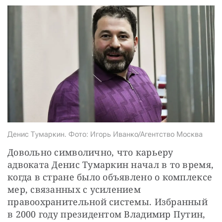
СТАТЬ СОУЧАСТНИКОМ
ПОДЕЛИТЬСЯ С ДРУЗЬЯМИ
Если у вас есть вопросы, пишите
donate@novayagazeta.ru
или
звоните:
+7 (929) 612-03-68
Денис Тумаркин. Фото: Игорь Иванко/Агентство Москва
Довольно символично, что карьеру 
адвоката Денис Тумаркин начал в то время, 
когда в стране было объявлено о комплексе 
мер, связанных с усилением 
правоохранительной системы. Избранный 
в 2000 году президентом Владимир Путин, 