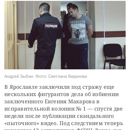
СТАТЬ СОУЧАСТНИКОМ
ПОДЕЛИТЬСЯ С ДРУЗЬЯМИ
Если у вас есть вопросы, пишите
donate@novayagazeta.ru
или
звоните:
+7 (929) 612-03-68
Андрей Зыбин. Фото: Светлана Виданова
В Ярославле заключили под стражу еще 
нескольких фигурантов дела об избиении 
заключенного Евгения Макарова в 
исправительной колонии № 1 — спустя две 
недели после публикации скандального 
«пыточного» видео. Под следствием теперь 