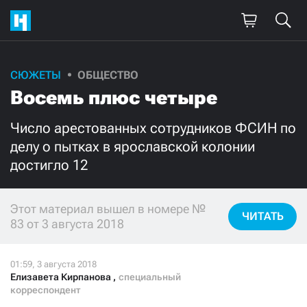
СЮЖЕТЫ
ОБЩЕСТВО
Поддержите
Восемь плюс четыре
нашу работу!
Число арестованных сотрудников ФСИН по
Ежемесячно
Разово
делу о пытках в ярославской колонии
достигло 12
3000
1000
Этот материал вышел в номере №
500
300
ЧИТАТЬ
83 от 3 августа 2018
Елизавета Кирпанова
,
специальный
Нажимая кнопку «Стать соучастником»,
корреспондент
я принимаю
условия
и подтверждаю свое гражданство РФ