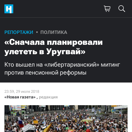
РЕПОРТАЖИ
ПОЛИТИКА
Поддержите
«Сначала планировали
нашу работу!
улететь в Уругвай»
Ежемесячно
Разово
Кто вышел на «либертарианский» митинг
против пенсионной реформы
3000
1000
500
300
«Новая газета»
,
редакция
Нажимая кнопку «Стать соучастником»,
я принимаю
условия
и подтверждаю свое гражданство РФ