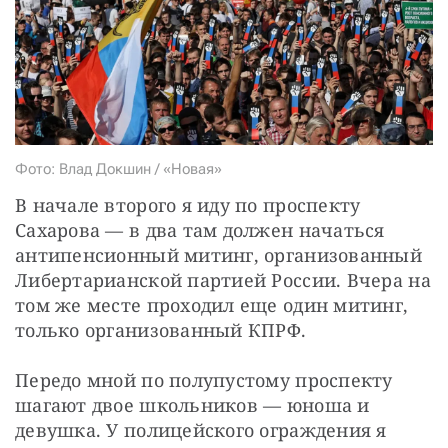
СТАТЬ СОУЧАСТНИКОМ
ПОДЕЛИТЬСЯ С ДРУЗЬЯМИ
Если у вас есть вопросы, пишите
donate@novayagazeta.ru
или
звоните:
+7 (929) 612-03-68
Фото: Влад Докшин / «Новая»
В начале второго я иду по проспекту 
Сахарова — в два там должен начаться 
антипенсионный митинг, организованный 
Либертарианской партией России. Вчера на 
том же месте проходил еще один митинг, 
только организованный КПРФ.
Передо мной по полупустому проспекту 
шагают двое школьников — юноша и 
девушка. У полицейского ограждения я 