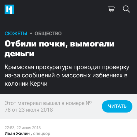
СЮЖЕТЫ
ОБЩЕСТВО
Поддержите
Отбили почки, вымогали
нашу работу!
деньги
Ежемесячно
Разово
Крымская прокуратура проводит проверку
из-за сообщений о массовых избиениях в
3000
1000
колонии Керчи
500
300
Этот материал вышел в номере №
ЧИТАТЬ
78 от 23 июля 2018
Нажимая кнопку «Стать соучастником»,
я принимаю
условия
и подтверждаю свое гражданство РФ
Иван Жилин
,
спецкор