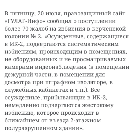
СТАТЬ СОУЧАСТНИКОМ
ПОДЕЛИТЬСЯ С ДРУЗЬЯМИ
В пятницу, 20 июля, правозащитный сайт 
«ГУЛАГ-Инфо» сообщил о поступлении 
Если у вас есть вопросы, пишите
donate@novayagazeta.ru
или
более 70 жалоб на избиения в керченской 
звоните:
+7 (929) 612-03-68
колонии № 2. «Осужденные, содержащиеся 
в ИК-2, подвергаются систематическим 
избиениям, происходящим в помещениях, 
не оборудованных и не просматриваемых 
камерами видеонаблюдения (в помещении 
дежурной части, в помещении для 
досмотра при штрафном изоляторе, в 
служебных кабинетах и т.п.). Все 
осужденные, прибывающие в ИК-2, 
немедленно подвергаются жестокому 
избиению, которое происходит в 
ближайшем от въезда 2-этажном 
полуразрушенном здании».