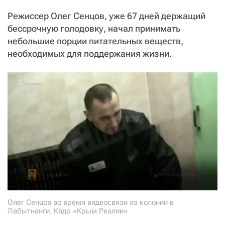
СТАТЬ СОУЧАСТНИКОМ
Режиссер Олег Сенцов, уже 67 дней держащий
ПОДЕЛИТЬСЯ С ДРУЗЬЯМИ
бессрочную голодовку, начал принимать
Если у вас есть вопросы, пишите
donate@novayagazeta.ru
или
небольшие порции питательных веществ,
звоните:
необходимых для поддержания жизни.
+7 (929) 612-03-68
Олег Сенцов во время видеосвязи из колонии в
Лабытнанги. Кадр «Крым.Реалии»