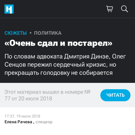
СЮЖЕТЫ
ПОЛИТИКА
Поддержите
«Очень сдал и постарел»
нашу работу!
По словам адвоката Дмитрия Динзе, Олег
Ежемесячно
Разово
Сенцов пережил сердечный кризис, но
прекращать голодовку не собирается
3000
1000
Этот материал вышел в номере №
500
300
ЧИТАТЬ
77 от 20 июля 2018
Елена Рачева
,
спецкор
Нажимая кнопку «Стать соучастником»,
я принимаю
условия
и подтверждаю свое гражданство РФ