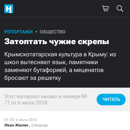
РЕПОРТАЖИ
ОБЩЕСТВО
Поддержите
Затоптать чужие скрепы
нашу работу!
Крымскотатарская культура в Крыму: из
Ежемесячно
Разово
школ вытесняют язык, памятники
заменяют бутафорией, а меценатов
3000
1000
бросают за решетку
500
300
Этот материал вышел в номере №
ЧИТАТЬ
71 от 6 июля 2018
Нажимая кнопку «Стать соучастником»,
я принимаю
условия
и подтверждаю свое гражданство РФ
Иван Жилин
,
спецкор