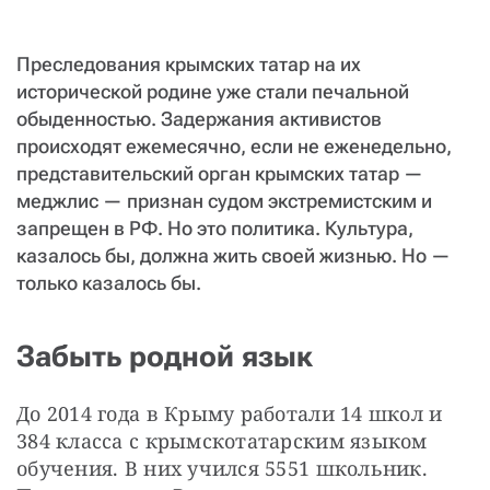
СТАТЬ СОУЧАСТНИКОМ
ПОДЕЛИТЬСЯ С ДРУЗЬЯМИ
Преследования крымских татар на их
Если у вас есть вопросы, пишите
donate@novayagazeta.ru
или
исторической родине уже стали печальной
звоните:
обыденностью. Задержания активистов
+7 (929) 612-03-68
происходят ежемесячно, если не еженедельно,
представительский орган крымских татар —
меджлис — признан судом экстремистским и
запрещен в РФ. Но это политика. Культура,
казалось бы, должна жить своей жизнью. Но —
только казалось бы.
Забыть родной язык
До 2014 года в Крыму работали 14 школ и 
384 класса с крымскотатарским языком 
обучения. В них учился 5551 школьник. 