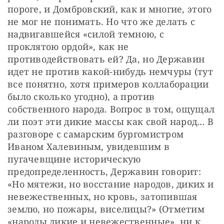
пороге, и Домбровский, как и многие, этого 
не мог не понимать. Но что же делать с 
надвигавшейся «силой темною, с 
проклятою ордой», как не 
противодействовать ей? Да, но Державин 
идет не против какой-нибудь немчуры (тут 
все понятно, хотя примеров коллаборации 
было сколько угодно), а против 
собственного народа. Вопрос в том, ощущал 
ли поэт эти дикие массы как свой народ… В 
разговоре с самарским бургомистром 
Иваном Халевиным, увидевшим в 
пугачевщине историческую 
предопределенность, Державин говорит: 
«Но мятежи, но восстание народов, диких и 
невежественных, но кровь, затопившая 
землю, но пожары, виселицы?» (Отметим 
«народы дикие и невежественные», ни к 