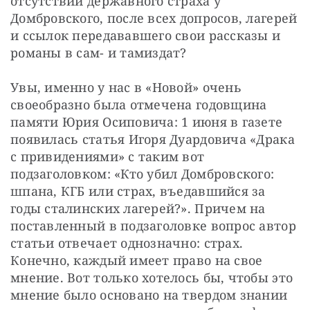
отсутствии державного страха у 
Домбровского, после всех допросов, лагерей 
и ссылок передававшего свои рассказы и 
романы в сам- и тамиздат?
Увы, именно у нас в «Новой» очень 
своеобразно была отмечена годовщина 
памяти Юрия Осиповича: 1 июня в газете 
появилась статья Игоря Дуардовича «Драка 
с привидениями» с таким вот 
подзаголовком: «Кто убил Домбровского: 
шпана, КГБ или страх, въедавшийся за 
годы сталинских лагерей?». Причем на 
поставленный в подзаголовке вопрос автор 
статьи отвечает однозначно: страх. 
Конечно, каждый имеет право на свое 
мнение. Вот только хотелось бы, чтобы это 
мнение было основано на твердом знании 