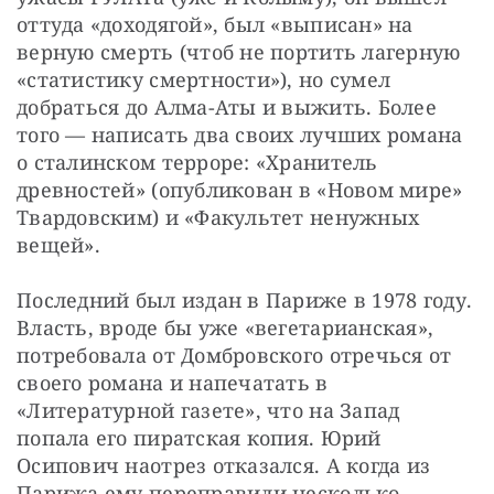
оттуда «доходягой», был «выписан» на 
верную смерть (чтоб не портить лагерную 
«статистику смертности»), но сумел 
добраться до Алма-Аты и выжить. Более 
того — ​написать два своих лучших романа 
о сталинском терроре: «Хранитель 
древностей» (опубликован в «Новом мире» 
Твардовским) и «Факультет ненужных 
вещей».
Последний был издан в Париже в 1978 году. 
Власть, вроде бы уже «вегетарианская», 
потребовала от Домбровского отречься от 
своего романа и напечатать в 
«Литературной газете», что на Запад 
попала его пиратская копия. Юрий 
Осипович наотрез отказался. А когда из 
Парижа ему переправили несколько 