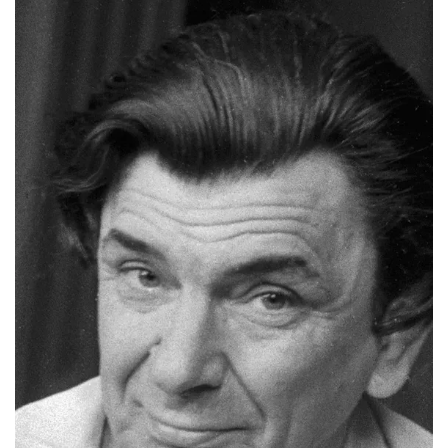
СТАТЬ СОУЧАСТНИКОМ
ПОДЕЛИТЬСЯ С ДРУЗЬЯМИ
Если у вас есть вопросы, пишите
donate@novayagazeta.ru
или
звоните:
+7 (929) 612-03-68