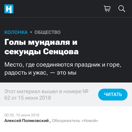
КОЛОНКА
ОБЩЕСТВО
Поддержите
Голы мундиаля и
нашу работу!
секунды Сенцова
Ежемесячно
Разово
Место, где соединяются праздник и горе,
радость и ужас, — это мы
3000
1000
500
300
Этот материал вышел в номере №
ЧИТАТЬ
62 от 15 июня 2018
Алексей Поликовский
,
Обозреватель «Новой»
Нажимая кнопку «Стать соучастником»,
я принимаю
условия
и подтверждаю свое гражданство РФ