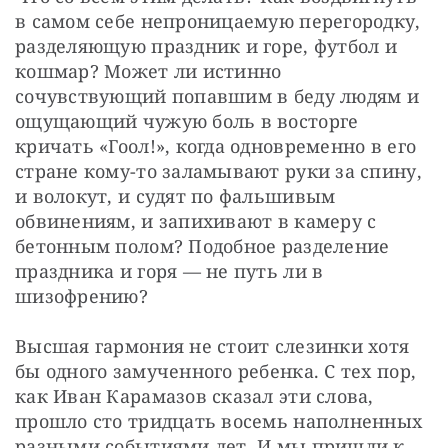
в самом себе непроницаемую перегородку, 
разделяющую праздник и горе, футбол и 
кошмар? Может ли истинно 
сочувствующий попавшим в беду людям и 
ощущающий чужую боль в восторге 
кричать «Гоол!», когда одновременно в его 
стране кому-то заламывают руки за спину, 
и волокут, и судят по фальшивым 
обвинениям, и запихивают в камеру с 
бетонным полом? Подобное разделение 
праздника и горя — не путь ли в 
шизофрению?
Высшая гармония не стоит слезинки хотя 
бы одного замученного ребенка. С тех пор, 
как Иван Карамазов сказал эти слова, 
прошло сто тридцать восемь наполненных 
разными событиями лет. И мы пришли к 