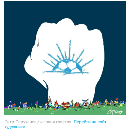
СТАТЬ СОУЧАСТНИКОМ
ПОДЕЛИТЬСЯ С ДРУЗЬЯМИ
Если у вас есть вопросы, пишите
donate@novayagazeta.ru
или
звоните:
+7 (929) 612-03-68
Петр Саруханов / «Новая газета».
Перейти на сайт
художника