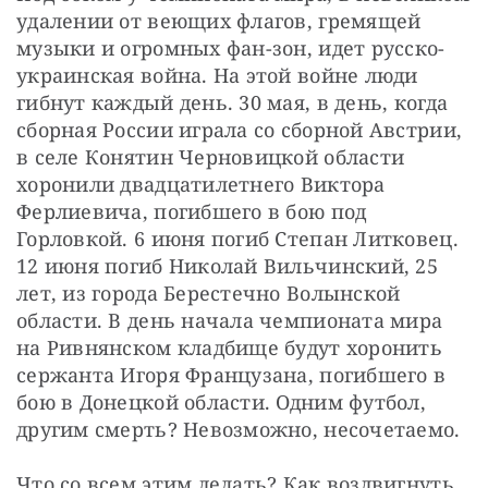
удалении от веющих флагов, гремящей 
музыки и огромных фан-зон, идет русско-
украинская война. На этой войне люди 
гибнут каждый день. 30 мая, в день, когда 
сборная России играла со сборной Австрии, 
в селе Конятин Черновицкой области 
хоронили двадцатилетнего Виктора 
Ферлиевича, погибшего в бою под 
Горловкой. 6 июня погиб Степан Литковец. 
12 июня погиб Николай Вильчинский, 25 
лет, из города Берестечно Волынской 
области. В день начала чемпионата мира 
на Ривнянском кладбище будут хоронить 
сержанта Игоря Французана, погибшего в 
бою в Донецкой области. Одним футбол, 
другим смерть? Невозможно, несочетаемо.
Что со всем этим делать? Как воздвигнуть 