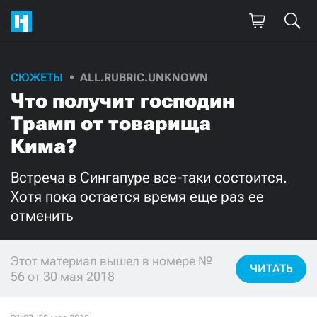
СЮЖЕТЫ
ALL.RUBRIC.UNKNOWN
Поддержите
Что получит господин
нашу работу!
Трамп от товарища
Ежемесячно
Разово
Кима?
Встреча в Сингапуре все-таки состоится.
3000
1000
Хотя пока остается время еще раз ее
отменить
500
300
Этот материал вышел в номере №
ЧИТАТЬ
56 от 30 мая 2018
Нажимая кнопку «Стать соучастником»,
я принимаю
условия
и подтверждаю свое гражданство РФ