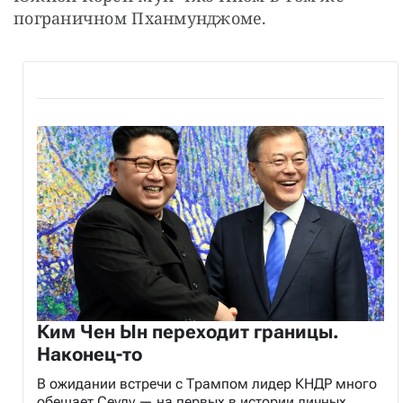
пограничном Пханмунджоме.
Ким Чен Ын переходит границы.
Наконец-то
В ожидании встречи с Трампом лидер КНДР много
обещает Сеулу — на первых в истории личных