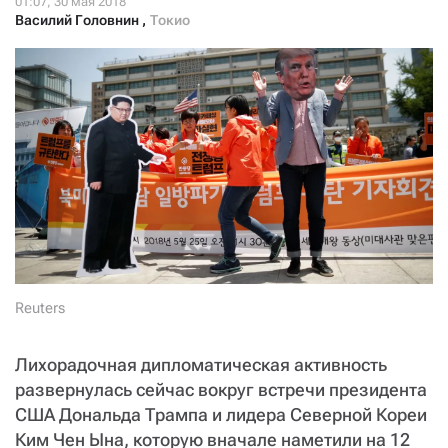
СТАТЬ СОУЧАСТНИКОМ
Василий Головнин
,
Токио
ПОДЕЛИТЬСЯ С ДРУЗЬЯМИ
Если у вас есть вопросы, пишите
donate@novayagazeta.ru
или
звоните:
+7 (929) 612-03-68
Reuters
Лихорадочная дипломатическая активность
развернулась сейчас вокруг встречи президента
США Дональда Трампа и лидера Северной Кореи
Ким Чен Ына, которую вначале наметили на 12