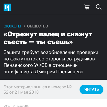
СЮЖЕТЫ
ОБЩЕСТВО
Поддержите
«Отрежут палец и скажут
нашу работу!
съесть — ты съешь»
Ежемесячно
Разово
Защита требует возобновления проверки
по факту пыток со стороны сотрудников
3000
1000
Пензенского УФСБ в отношении
антифашиста Дмитрия Пчелинцева
500
300
Этот материал вышел в номере №
ЧИТАТЬ
52 от 21 мая 2018
Нажимая кнопку «Стать соучастником»,
я принимаю
условия
и подтверждаю свое гражданство РФ