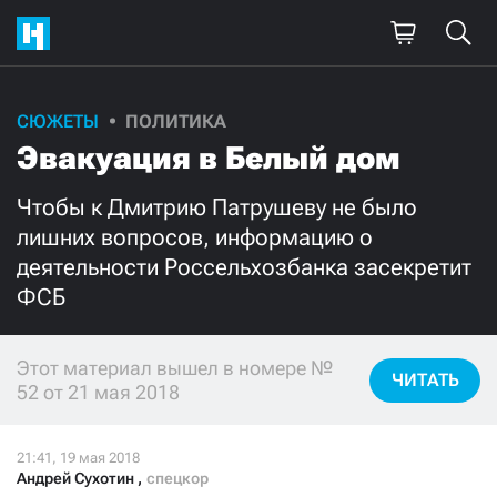
СЮЖЕТЫ
ПОЛИТИКА
Поддержите
Эвакуация в Белый дом
нашу работу!
Чтобы к Дмитрию Патрушеву не было
Ежемесячно
Разово
лишних вопросов, информацию о
деятельности Россельхозбанка засекретит
3000
1000
ФСБ
500
300
Этот материал вышел в номере №
ЧИТАТЬ
52 от 21 мая 2018
Нажимая кнопку «Стать соучастником»,
я принимаю
условия
и подтверждаю свое гражданство РФ
Андрей Сухотин
,
спецкор