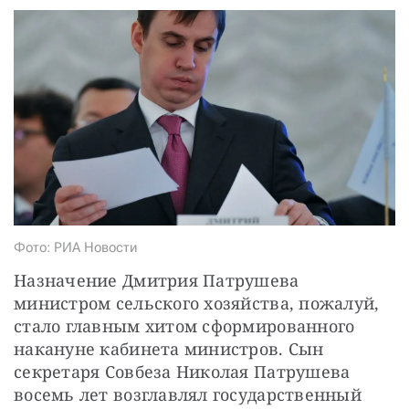
СТАТЬ СОУЧАСТНИКОМ
ПОДЕЛИТЬСЯ С ДРУЗЬЯМИ
Если у вас есть вопросы, пишите
donate@novayagazeta.ru
или
звоните:
+7 (929) 612-03-68
Фото: РИА Новости
Назначение Дмитрия Патрушева 
министром сельского хозяйства, пожалуй, 
стало главным хитом сформированного 
накануне кабинета министров. Сын 
секретаря Совбеза Николая Патрушева 
восемь лет возглавлял государственный 