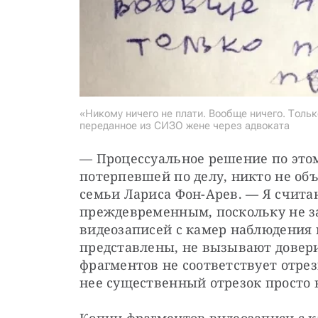
«Никому ничего не плати. Вообще ничего. Толь
переданное из СИЗО жене через адвоката
— Процессуальное решение по этом
потерпевшей по делу, никто не объ
семьи Лариса Фон-Арев. — Я счита
преждевременным, поскольку не за
видеозаписей с камер наблюдения в
представлены, не вызывают довер
фрагментов не соответствует отрезк
нее существенный отрезок просто 
Копии фрагментов видеозаписи с к