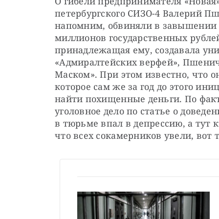
О гибели предпринимателя «Новая» 
петербургского СИЗО-4 Валерий Пше
напомним, обвиняли в завышении ц
миллионов государственных рублей
принадлежащая ему, создавала уни
«Адмиралтейских верфей», Пшенич
Маском». При этом известно, что о
которое сам же за год до этого ини
найти похищенные деньги. По факт
уголовное дело по статье о доведе
в тюрьме впал в депрессию, а тут к
что всех сокамерников увели, вот т