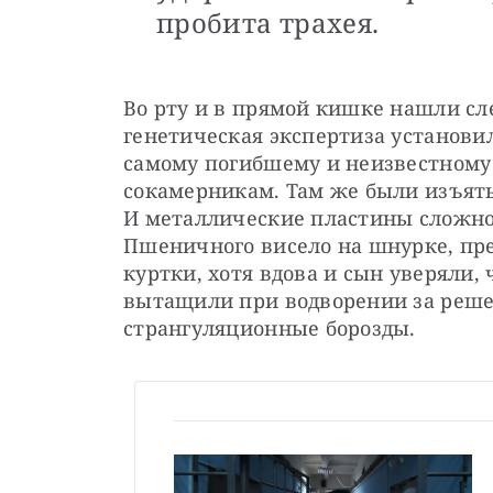
пробита трахея.
Во рту и в прямой кишке нашли с
генетическая экспертиза установил
самому погибшему и неизвестному 
сокамерникам. Там же были изъяты
И металлические пластины сложной
Пшеничного висело на шнурке, пре
куртки, хотя вдова и сын уверяли, 
вытащили при водворении за решетк
странгуляционные борозды.