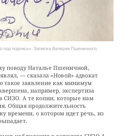
ко под подпись». Записка Валерия Пшеничного,
у поводу Наталье Пшеничной, 
являл, — сказала «Новой» адвокат 
ю такое заявление как минимум 
вершена, например, экспертиза 
 СИЗО. А те копии, которые нам 
ия. Общая продолжительность 
у времени, о котором идет речь, из 
выпадает.
амер наблюдения в коридоре СИЗО-4 