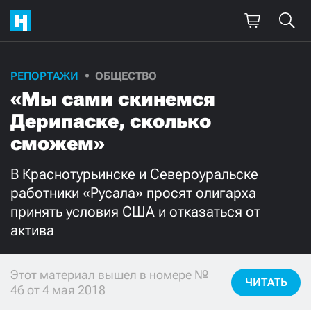
РЕПОРТАЖИ
ОБЩЕСТВО
Поддержите
«Мы сами скинемся
нашу работу!
Дерипаске, сколько
Ежемесячно
Разово
сможем»
В Краснотурьинске и Североуральске
3000
1000
работники «Русала» просят олигарха
принять условия США и отказаться от
500
300
актива
Этот материал вышел в номере №
ЧИТАТЬ
Нажимая кнопку «Стать соучастником»,
46 от 4 мая 2018
я принимаю
условия
и подтверждаю свое гражданство РФ