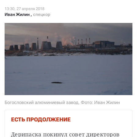
СТАТЬ СОУЧАСТНИКОМ
ПОДЕЛИТЬСЯ С ДРУЗЬЯМИ
Иван Жилин
,
спецкор
Если у вас есть вопросы, пишите
donate@novayagazeta.ru
или
звоните:
+7 (929) 612-03-68
Богословский алюминиевый завод. Фото: Иван Жилин
ЕСТЬ ПРОДОЛЖЕНИЕ
Дерипаска покинул совет директоров 