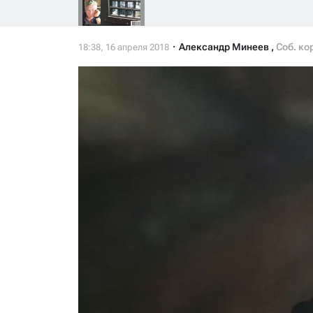
Александр Минеев
,
Соб. ко