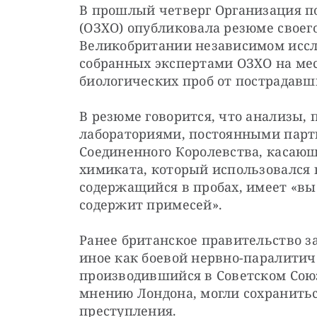
В прошлый четверг Организация п
(ОЗХО) опубликовала резюме своего
Великобритании независимом иссле
собранных экспертами ОЗХО на мес
биологических проб от пострадавш
В резюме говорится, что анализы,
лабораториями, постоянными парт
Соединенного Королевства, касающ
химиката, который использовался в 
содержащийся в пробах, имеет «вы
содержит примесей».
Ранее британское правительство за
иное как боевой нервно-паралитиче
производившийся в Советском Союзе
мнению Лондона, могли сохраниться
преступления.