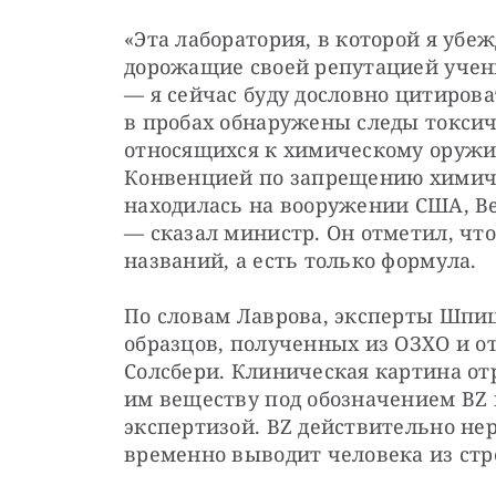
«Эта лаборатория, в которой я убе
дорожащие своей репутацией учен
— я сейчас буду дословно цитирова
в пробах обнаружены следы токсичн
относящихся к химическому оружию
Конвенцией по запрещению химиче
находилась на вооружении США, Ве
— сказал министр. Он отметил, что
названий, а есть только формула.
По словам Лаврова, эксперты Шпиц
образцов, полученных из ОЗХО и о
Солсбери. ​Клиническая картина от
им веществу под обозначением BZ 
экспертизой. BZ действительно нер
временно выводит человека из стро