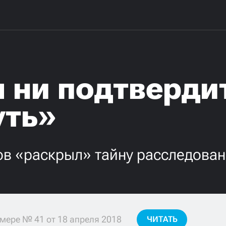
 ни подтвердит
уть»
ов «раскрыл» тайну расследован
мере № 41 от 18 апреля 2018
ЧИТАТЬ