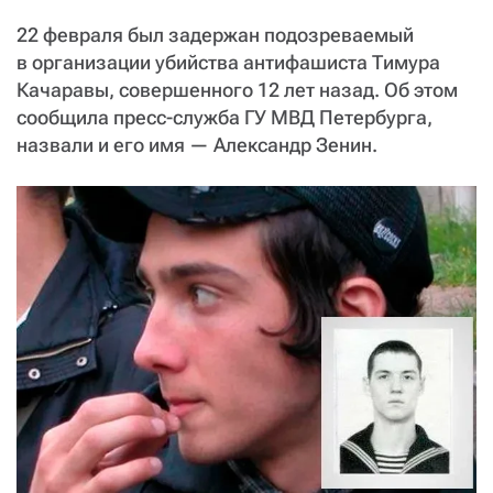
СТАТЬ СОУЧАСТНИКОМ
22 февраля был задержан подозреваемый
ПОДЕЛИТЬСЯ С ДРУЗЬЯМИ
в организации убийства антифашиста Тимура
Если у вас есть вопросы, пишите
donate@novayagazeta.ru
или
Качаравы, совершенного 12 лет назад. Об этом
звоните:
сообщила пресс-служба ГУ МВД Петербурга,
+7 (929) 612-03-68
назвали и его имя — ​Александр Зенин.