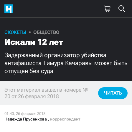
СЮЖЕТЫ
ОБЩЕСТВО
Поддержите
Искали 12 лет
нашу работу!
Задержанный организатор убийства
Ежемесячно
Разово
антифашиста Тимура Качаравы может быть
отпущен без суда
3000
1000
Этот материал вышел в номере №
500
300
ЧИТАТЬ
20 от 26 февраля 2018
Надежда Прусенкова
,
корреспондент
Нажимая кнопку «Стать соучастником»,
я принимаю
условия
и подтверждаю свое гражданство РФ