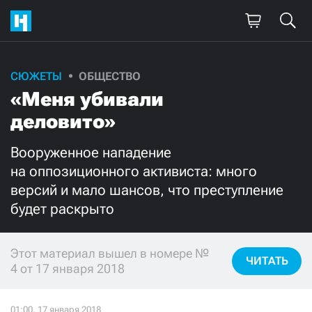
СЮЖЕТЫ
ОБЩЕСТВО
Поддержите
«Меня убивали
нашу работу!
деловито»
Ежемесячно
Разово
Вооруженное нападение
на оппозиционного активиста: много
3000
1000
версий и мало шансов, что преступление
будет раскрыто
500
300
Этот материал вышел в номере №
ЧИТАТЬ
4 от 17 января 2018
Нажимая кнопку «Стать соучастником»,
я принимаю
условия
и подтверждаю свое гражданство РФ