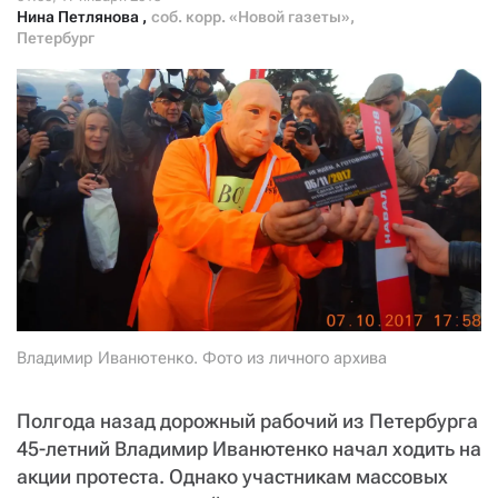
СТАТЬ СОУЧАСТНИКОМ
Нина Петлянова
,
соб. корр. «Новой газеты»,
Петербург
ПОДЕЛИТЬСЯ С ДРУЗЬЯМИ
Если у вас есть вопросы, пишите
donate@novayagazeta.ru
или
звоните:
+7 (929) 612-03-68
Владимир Иванютенко. Фото из личного архива
Полгода назад дорожный рабочий из Петербурга
45-летний Владимир Иванютенко начал ходить на
акции протеста. Однако участникам массовых