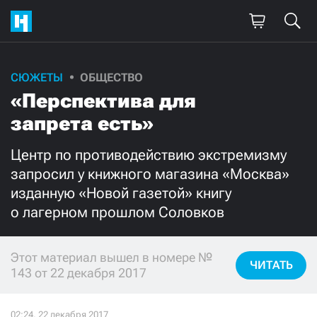
СЮЖЕТЫ
ОБЩЕСТВО
Поддержите
«Перспектива для
нашу работу!
запрета есть»
Ежемесячно
Разово
Центр по противодействию экстремизму
запросил у книжного магазина «Москва»
3000
1000
изданную «Новой газетой» книгу
о лагерном прошлом Соловков
500
300
Этот материал вышел в номере №
ЧИТАТЬ
143 от 22 декабря 2017
Нажимая кнопку «Стать соучастником»,
я принимаю
условия
и подтверждаю свое гражданство РФ