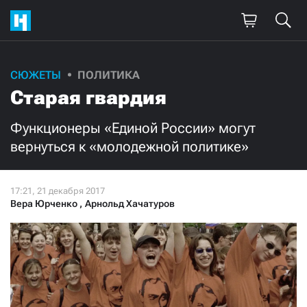
СЮЖЕТЫ
ПОЛИТИКА
Поддержите
Старая гвардия
нашу работу!
Функционеры «Единой России» могут
Ежемесячно
Разово
вернуться к «молодежной политике»
3000
1000
Вера Юрченко
,
Арнольд Хачатуров
500
300
Нажимая кнопку «Стать соучастником»,
я принимаю
условия
и подтверждаю свое гражданство РФ