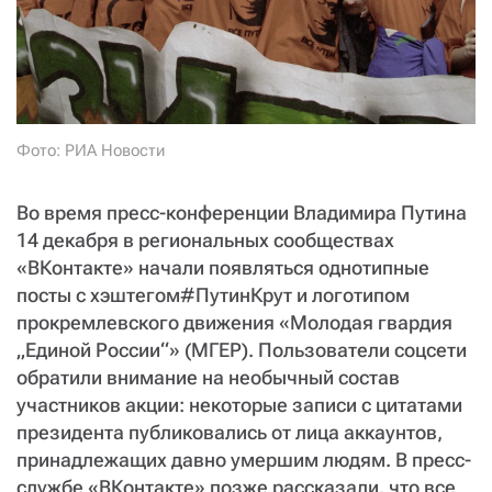
СТАТЬ СОУЧАСТНИКОМ
ПОДЕЛИТЬСЯ С ДРУЗЬЯМИ
Если у вас есть вопросы, пишите
donate@novayagazeta.ru
или
звоните:
+7 (929) 612-03-68
Фото: РИА Новости
Во время пресс-конференции Владимира Путина
14 декабря в региональных сообществах
«ВКонтакте» начали появляться однотипные
посты с хэштегом#ПутинКрут и логотипом
прокремлевского движения «Молодая гвардия
„Единой России“» (МГЕР). Пользователи соцсети
обратили внимание на необычный состав
участников акции: некоторые записи с цитатами
президента публиковались от лица аккаунтов,
принадлежащих давно умершим людям. В пресс-
службе «ВКонтакте» позже рассказали, что все