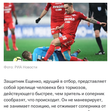
СТАТЬ СОУЧАСТНИКОМ
ПОДЕЛИТЬСЯ С ДРУЗЬЯМИ
Если у вас есть вопросы, пишите
donate@novayagazeta.ru
или
звоните:
+7 (929) 612-03-68
Фото: РИА Новости
Защитник Ещенко, идущий в отбор, представляет
собой зрелище человека без тормозов,
действующего быстрее, чем зритель и соперник
сообразят, что происходит. Он не маневрирует,
не занимает позицию, не отжимает соперника от