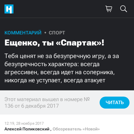
КОММЕНТАРИЙ
СПОРТ
Поддержите
Ещенко, ты «Спартак»!
нашу работу!
Тебя ценят не за безупречную игру, а за
Ежемесячно
Разово
безупречность характера: всегда
агрессивен, всегда идет на соперника,
3000
1000
никогда не уступает, всегда атакует
500
300
Этот материал вышел в номере №
ЧИТАТЬ
136 от 6 декабря 2017
Нажимая кнопку «Стать соучастником»,
я принимаю
условия
и подтверждаю свое гражданство РФ
Алексей Поликовский
,
Обозреватель «Новой»