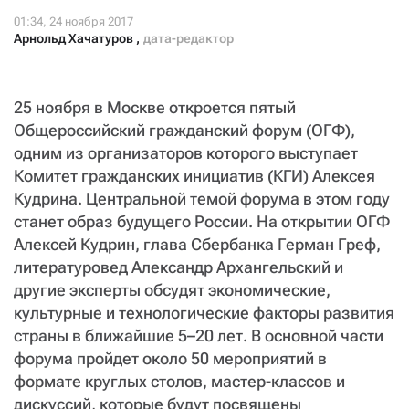
СТАТЬ СОУЧАСТНИКОМ
ПОДЕЛИТЬСЯ С ДРУЗЬЯМИ
Арнольд Хачатуров
,
дата-редактор
Если у вас есть вопросы, пишите
donate@novayagazeta.ru
или
звоните:
+7 (929) 612-03-68
25 ноября в Москве откроется пятый
Общероссийский гражданский форум (ОГФ),
одним из организаторов которого выступает
Комитет гражданских инициатив (КГИ) Алексея
Кудрина. Центральной темой форума в этом году
станет образ будущего России. На открытии ОГФ
Алексей Кудрин, глава Сбербанка Герман Греф,
литературовед Александр Архангельский и
другие эксперты обсудят экономические,
культурные и технологические факторы развития
страны в ближайшие 5–20 лет. В основной части
форума пройдет около 50 мероприятий в
формате круглых столов, мастер-классов и
дискуссий, которые будут посвящены