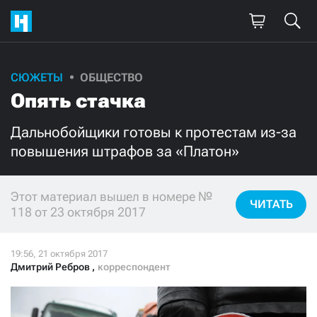
СЮЖЕТЫ
ОБЩЕСТВО
Поддержите
Опять стачка
нашу работу!
Дальнобойщики готовы к протестам из-за
Ежемесячно
Разово
повышения штрафов за «Платон»
3000
1000
Этот материал вышел в номере №
ЧИТАТЬ
118 от 23 октября 2017
500
300
Дмитрий Ребров
,
корреспондент
Нажимая кнопку «Стать соучастником»,
я принимаю
условия
и подтверждаю свое гражданство РФ