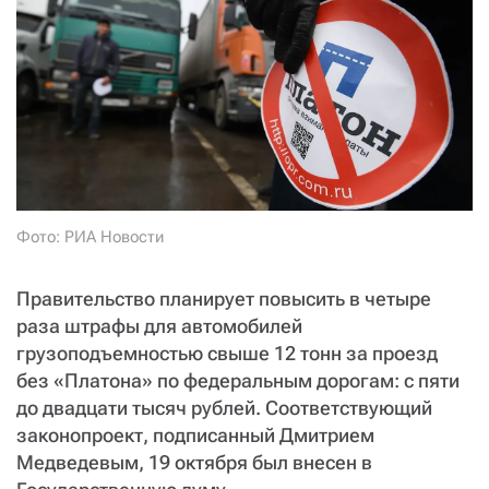
СТАТЬ СОУЧАСТНИКОМ
ПОДЕЛИТЬСЯ С ДРУЗЬЯМИ
Если у вас есть вопросы, пишите
donate@novayagazeta.ru
или
звоните:
+7 (929) 612-03-68
Фото: РИА Новости
Правительство планирует повысить в четыре
раза штрафы для автомобилей
грузоподъемностью свыше 12 тонн за проезд
без «Платона» по федеральным дорогам: с пяти
до двадцати тысяч рублей. Соответствующий
законопроект, подписанный Дмитрием
Медведевым, 19 октября был внесен в