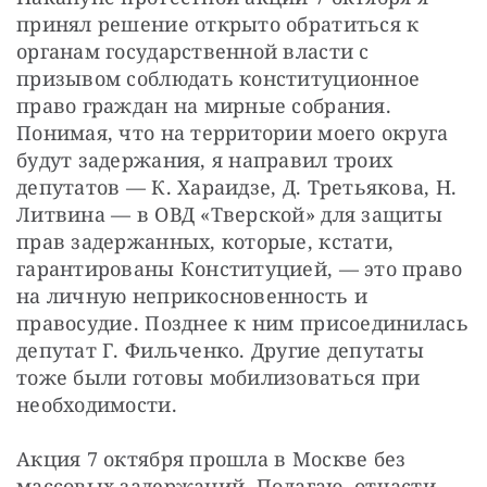
СТАТЬ СОУЧАСТНИКОМ
принял решение открыто обратиться к 
ПОДЕЛИТЬСЯ С ДРУЗЬЯМИ
органам государственной власти с 
призывом соблюдать конституционное 
Если у вас есть вопросы, пишите
donate@novayagazeta.ru
или
право граждан на мирные собрания. 
звоните:
+7 (929) 612-03-68
Понимая, что на территории моего округа 
будут задержания, я направил троих 
депутатов — К. Хараидзе, Д. Третьякова, Н. 
Литвина — в ОВД «Тверской» для защиты 
прав задержанных, которые, кстати, 
гарантированы Конституцией, — это право 
на личную неприкосновенность и 
правосудие. Позднее к ним присоединилась 
депутат Г. Фильченко. Другие депутаты 
тоже были готовы мобилизоваться при 
необходимости.
Акция 7 октября прошла в Москве без 
массовых задержаний. Полагаю, отчасти 