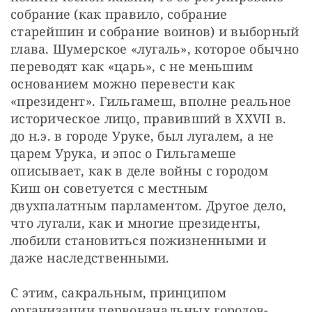
собрание (как правило, собрание 
старейшин и собрание воинов) и выборный 
глава. Шумерское «лугаль», которое обычно 
переводят как «царь», с не меньшим 
основанием можно перевести как 
«президент». Гильгамеш, вполне реальное 
историческое лицо, правивший в ХХVII в. 
до н.э. в городе Уруке, был лугалем, а не 
царем Урука, и эпос о Гильгамеше 
описывает, как в деле войны с городом 
Киш он советуется с местным 
двухпалатным парламентом. Другое дело, 
что лугали, как и многие президенты, 
любили становиться пожизненными и 
даже наследственными.
С этим, сакральным, принципом 
организации первоначальных городов-