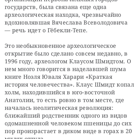
государств, была связана еще одна 
археологическая находка, чрезвычайно 
вдохновлявшая Вячеслава Всеволодовича 
— речь идет о Гёбекли-Тепе.
Это необыкновенное археологическое 
открытие было сделано совсем недавно, в 
1996 году, археологом Клаусом Шмидтом. О 
нем много говорится в наделавшей шума 
книге Ноэля Юваля Харари «Краткая 
история человечества». Клаус Шмидт копал 
холм, находившийся в юго-восточной 
Анатолии, то есть ровно в том месте, где 
началась неолитическая революция: 
ближайший родственник одного из видов 
одомашненной человеком пшеницы до сих 
пор произрастает в диком виде в горах в 20 
милях оттуда.