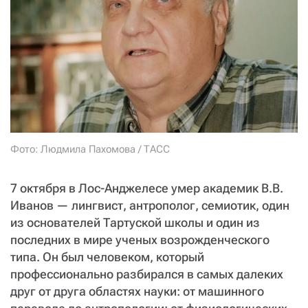
СТАТЬ СОУЧАСТНИКОМ
ПОДЕЛИТЬСЯ С ДРУЗЬЯМИ
Если у вас есть вопросы, пишите
donate@novayagazeta.ru
или
звоните:
+7 (929) 612-03-68
Фото: Людмила Пахомова / ТАСС
7 октября в Лос-Анджелесе умер академик В.В.
Иванов — лингвист, антрополог, семиотик, один
из основателей Тартуской школы и один из
последних в мире ученых возрожденческого
типа. Он был человеком, который
профессионально разбирался в самых далеких
друг от друга областях науки: от машинного