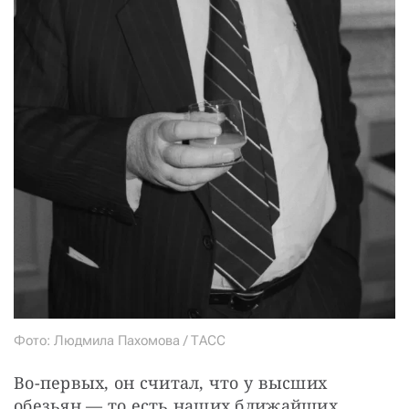
Фото: Людмила Пахомова / ТАСС
Во-первых, он считал, что у высших 
обезьян — то есть наших ближайших 