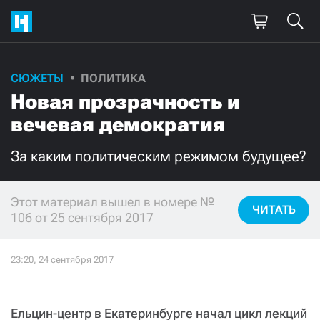
СЮЖЕТЫ
ПОЛИТИКА
Поддержите
Новая прозрачность и
нашу работу!
вечевая демократия
Ежемесячно
Разово
За каким политическим режимом будущее?
3000
1000
Этот материал вышел в номере №
ЧИТАТЬ
106 от 25 сентября 2017
500
300
Нажимая кнопку «Стать соучастником»,
я принимаю
условия
и подтверждаю свое гражданство РФ
Ельцин-центр в Екатеринбурге начал цикл лекций