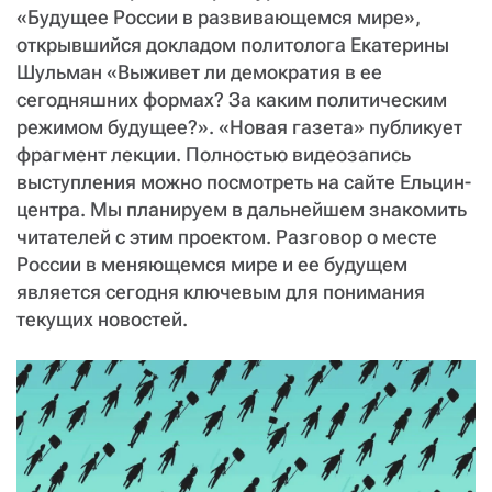
СТАТЬ СОУЧАСТНИКОМ
«Будущее России в развивающемся мире»,
открывшийся докладом политолога Екатерины
ПОДЕЛИТЬСЯ С ДРУЗЬЯМИ
Шульман «Выживет ли демократия в ее
Если у вас есть вопросы, пишите
donate@novayagazeta.ru
или
сегодняшних формах? За каким политическим
звоните:
+7 (929) 612-03-68
режимом будущее?». «Новая газета» публикует
фрагмент лекции. Полностью видеозапись
выступления можно посмотреть на сайте Ельцин-
центра. Мы планируем в дальнейшем знакомить
читателей с этим проектом. Разговор о месте
России в меняющемся мире и ее будущем
является сегодня ключевым для понимания
текущих новостей.