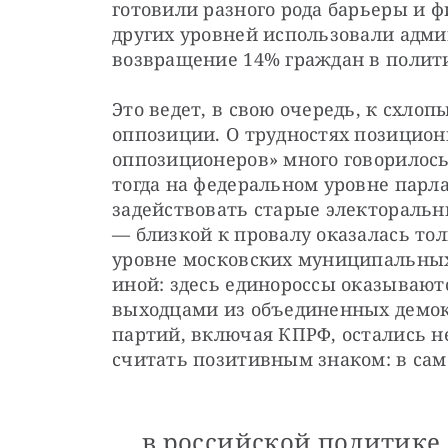
готовили разного рода барьеры и ф
других уровней использовали админ
возвращение 14% граждан в полит
Это ведет, в свою очередь, к схл
оппозиции. О трудностях позицион
оппозиционеров» много говорилось 
тогда на федеральном уровне парл
задействовать старые электораль
— близкой к провалу оказалась тол
уровне московских муниципальных 
иной: здесь единороссы оказывают
выходцами из объединенных демок
партий, включая КПРФ, остались не
считать позитивным знаком: в сам
в российской политике 