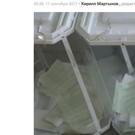
Кирилл Мартынов
,
редакт