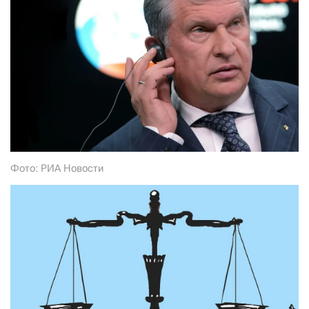
СТАТЬ СОУЧАСТНИКОМ
ПОДЕЛИТЬСЯ С ДРУЗЬЯМИ
Если у вас есть вопросы, пишите
donate@novayagazeta.ru
или
звоните:
+7 (929) 612-03-68
Фото: РИА Новости