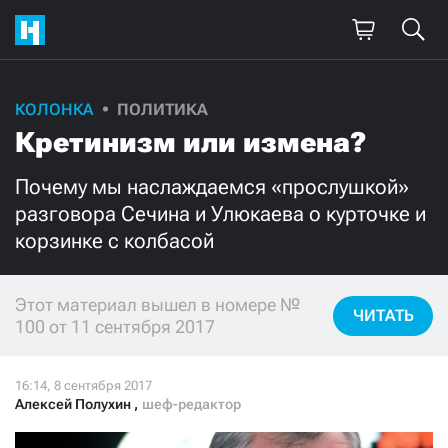
КОЛОНКА
ПОЛИТИКА
Поддержите
Кретинизм или измена?
нашу работу!
Почему мы наслаждаемся «прослушкой»
Ежемесячно
Разово
разговора Сечина и Улюкаева о курточке и
корзинке с колбасой
3000
1000
Этот материал вышел в номере №
500
300
ЧИТАТЬ
100 от 11 сентября 2017
Алексей Полухин
,
шеф-редактор
Нажимая кнопку «Стать соучастником»,
я принимаю
условия
и подтверждаю свое гражданство РФ