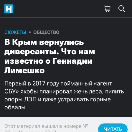
СЮЖЕТЫ
ОБЩЕСТВО
Поддержите
В Крым вернулись
нашу работу!
диверсанты. Что нам
Ежемесячно
Разово
известно о Геннадии
Лимешко
3000
1000
Первый в 2017 году пойманный «агент
500
300
СБУ» якобы планировал жечь леса, пилить
опоры ЛЭП и даже устраивать горные
обвалы
Нажимая кнопку «Стать соучастником»,
Этот материал вышел в номере №
я принимаю
условия
и подтверждаю свое гражданство РФ
ЧИТАТЬ