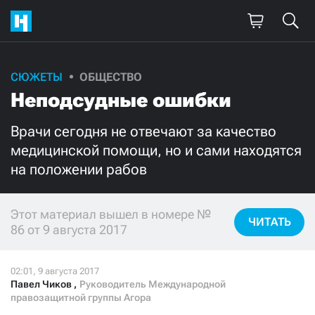
СЮЖЕТЫ
ОБЩЕСТВО
Поддержите
Неподсудные ошибки
нашу работу!
Врачи сегодня не отвечают за качество
Ежемесячно
Разово
медицинской помощи, но и сами находятся
на положении рабов
3000
1000
Этот материал вышел в номере №
500
300
ЧИТАТЬ
86 от 9 августа 2017
Павел Чиков
,
Руководитель Международной
Нажимая кнопку «Стать соучастником»,
правозащитной группы Агора
я принимаю
условия
и подтверждаю свое гражданство РФ