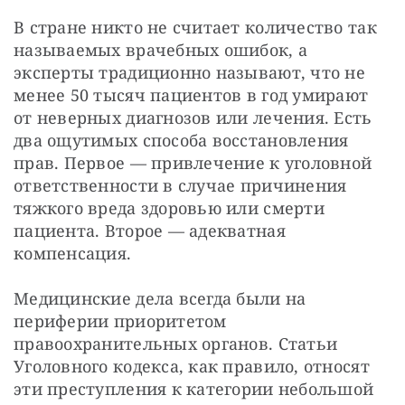
СТАТЬ СОУЧАСТНИКОМ
В стране никто не считает количество так 
ПОДЕЛИТЬСЯ С ДРУЗЬЯМИ
называемых врачебных ошибок, а 
эксперты традиционно называют, что не 
Если у вас есть вопросы, пишите
donate@novayagazeta.ru
или
звоните:
менее 50 тысяч пациентов в год умирают 
+7 (929) 612-03-68
от неверных диагнозов или лечения. Есть 
два ощутимых способа восстановления 
прав. Первое — привлечение к уголовной 
ответственности в случае причинения 
тяжкого вреда здоровью или смерти 
пациента. Второе — адекватная 
компенсация.
Медицинские дела всегда были на 
периферии приоритетом 
правоохранительных органов. Статьи 
Уголовного кодекса, как правило, относят 
эти преступления к категории небольшой 