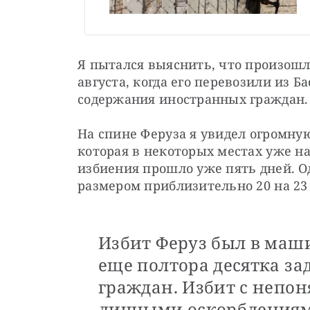
Я пытался выяснить, что произошло 
августа, когда его перевозили из Б
содержания иностранных граждан.
На спине Феруза я увидел огромную
которая в некоторых местах уже н
избиения прошло уже пять дней. Од
размером приблизительно 20 на 23
Избит Феруз был в маши
еще полтора десятка з
граждан. Избит с непон
личными оскорблениями