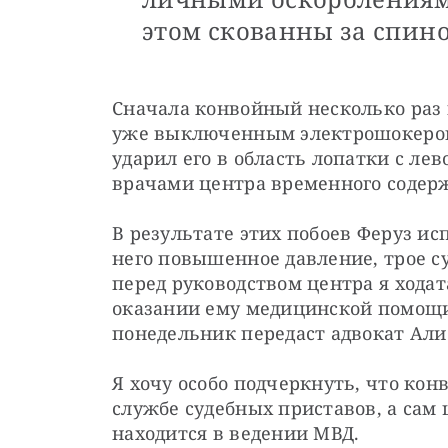
этом скованны за спино
Сначала конвойный несколько раз п
уже выключенным электрошокером
ударил его в область лопатки с ле
врачами центра временного содер
В результате этих побоев Феруз ис
него повышенное давление, трое су
перед руководством центра я ходат
оказании ему медицинской помощи.
понедельник передаст адвокат Али
Я хочу особо подчеркнуть, что ко
службе судебных приставов, а сам 
находится в ведении МВД.