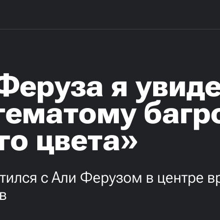
Феруза я увид
гематому багр
го цвета»
тился с Али Ферузом в центре 
в