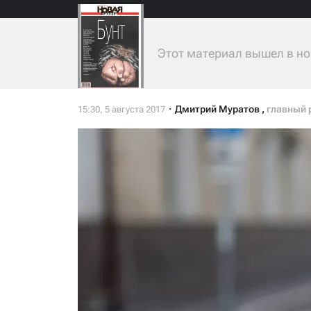
Этот материал вышел в но
Дмитрий Муратов
,
главный 