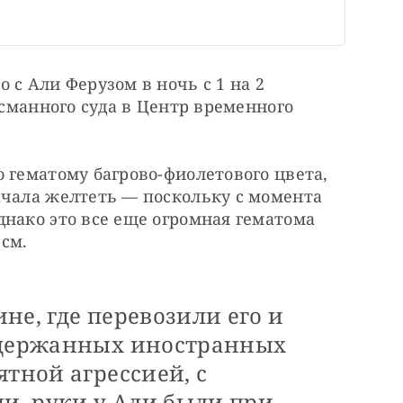
с Али Ферузом в ночь с 1 на 2 
асманного суда в Центр временного 
 гематому багрово-фиолетового цвета, 
ачала желтеть — поскольку с момента 
нако это все еще огромная гематома 
 см.
не, где перевозили его и
адержанных иностранных
ятной агрессией, с
, руки у Али были при