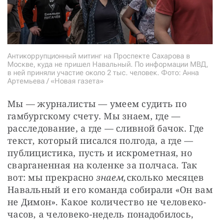
Антикоррупционный митинг на Проспекте Сахарова в
Москве, куда не пришел Навальный. По информации МВД,
в ней приняли участие около 2 тыс. человек. Фото: Анна
Артемьева / «Новая газета»
Мы — журналисты — умеем судить по 
гамбургскому счету. Мы знаем, где — 
расследование, а где — сливной бачок. Где 
текст, который писался полгода, а где — 
публицистика, пусть и искрометная, но 
сварганенная на коленке за полчаса. Так 
вот: мы прекрасно 
знаем,
сколько месяцев 
Навальный и его команда собирали «Он вам 
не Димон». Какое количество не человеко-
часов, а человеко-недель понадобилось, 