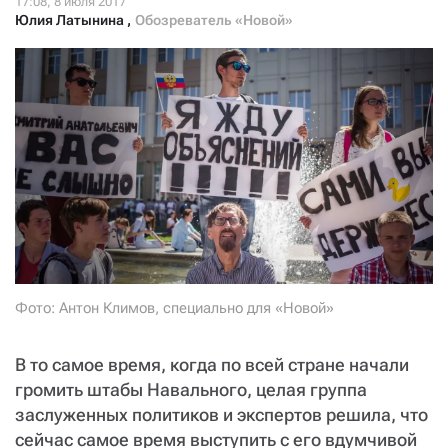
СТАТЬ СОУЧАСТНИКОМ
Юлия Латынина
,
Обозреватель «Новой»
ПОДЕЛИТЬСЯ С ДРУЗЬЯМИ
Если у вас есть вопросы, пишите
donate@novayagazeta.ru
или
звоните:
+7 (929) 612-03-68
Фото: Антон Климов, специально для «Новой»
В то самое время, когда по всей стране начали
громить штабы Навального, целая группа
заслуженных политиков и экспертов решила, что
сейчас самое время выступить с его вдумчивой